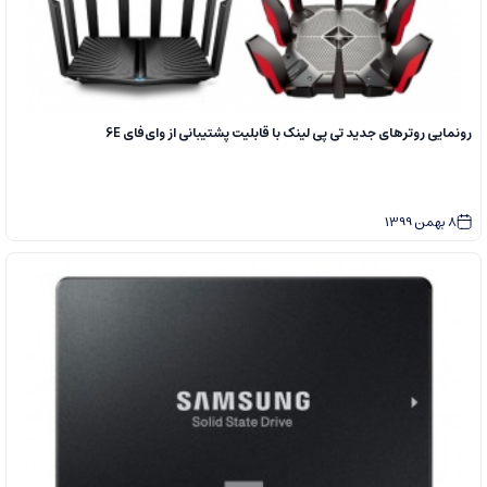
رونمایی روترهای جدید تی پی لینک با قابلیت پشتیبانی از وای‌فای 6E
8
بهمن
1399