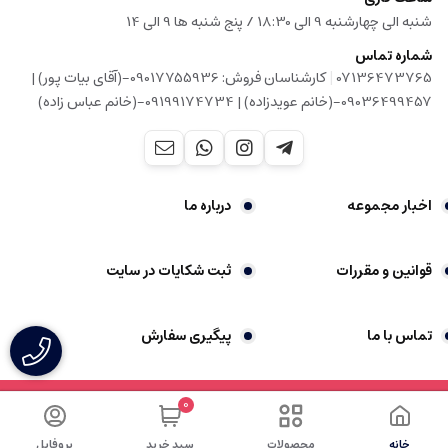
شنبه الی چهارشنبه 9 الی 18:30 / پنج شنبه ها 9 الی 14
شماره تماس
|
07136473765
کارشناسان فروش: 09017755936-(آقای بیات پور) |
09036499457-(خانم عویدزاده) | 09199174734-(خانم عباس زاده)
اخبار مجموعه
درباره ما
قوانین و مقررات
ثبت شکایات در سایت
تماس با ما
پیگیری سفارش
0
خانه
محصولات
سبد خرید
پروفایل