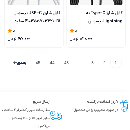
کابل شارژ Type-C به
کابل شارژر USB-C بیسوس
Lightning بیسوس
P10355703221-B1 سفید
CADH000101
5
5
820,000
تومان
470,000
تومان
45
44
43
...
3
2
1
۷ روز ضمانت بازگشت
ارسال سریع
در صورت معیوب بودن محصول
سفارشات شیراز کمتر از 4 ساعت ،
سایر شهر ها توسط پست و
تیپاکس