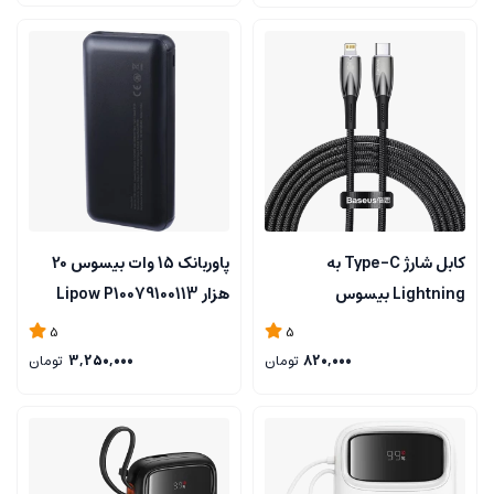
کابل شارژ Type-C به
پاوربانک 15 وات بیسوس 20
Lightning بیسوس
هزار Lipow P10079100113
CADH000101
5
5
820,000
تومان
3,250,000
تومان