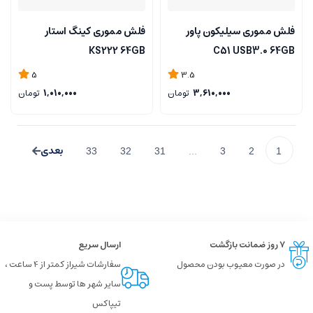
فلش مموری سیلیکون پاور
فلش مموری کینگ استار
KS222 64GB
C51 USB3.0 64GB
5
3.5
3,610,000
تومان
1,010,000
تومان
33
32
31
...
3
2
1
۷ روز ضمانت بازگشت
ارسال سریع
در صورت معیوب بودن محصول
سفارشات شیراز کمتر از 4 ساعت ،
سایر شهر ها توسط پست و
تیپاکس