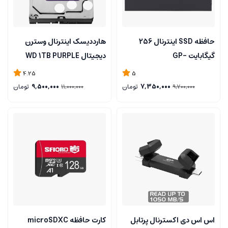
حافظه SSD اینترنال 256
هارددیسک اینترنال وسترن
گیگابایت GP-
دیجیتال WD 1TB PURPLE
GSTFS31256GTND
4.25
5
7,350,000
تومان
9,500,000
تومان
11,000,000
9,700,000
اس اس دی اکسترنال پرتابل
کارت حافظه microSDXC