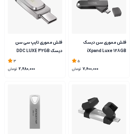
فلش مموری سن دیسک
فلش مموری تایپ سی سن
iXpand Luxe 128GB
دیسک DDC LUXE 32GB
3
5
7,600,000
تومان
2,480,000
تومان