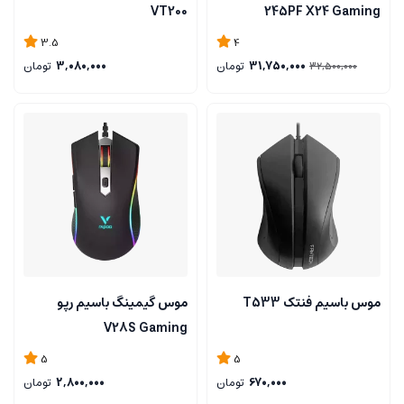
VT200
245PF X24 Gaming
3.5
4
31,750,000
تومان
3,080,000
تومان
32,500,000
موس باسیم فنتک T533
موس گیمینگ باسیم رپو
V28S Gaming
5
5
670,000
تومان
2,800,000
تومان