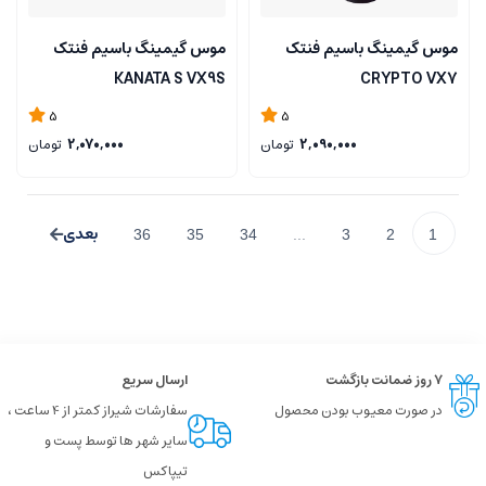
موس گیمینگ باسیم فنتک
موس گیمینگ باسیم فنتک
KANATA S VX9S
CRYPTO VX7
5
5
2,090,000
تومان
2,070,000
تومان
36
35
34
...
3
2
1
۷ روز ضمانت بازگشت
ارسال سریع
در صورت معیوب بودن محصول
سفارشات شیراز کمتر از 4 ساعت ،
سایر شهر ها توسط پست و
تیپاکس