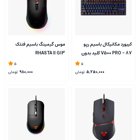
کیبورد مکانیکال باسیم رپو
موس گیمینگ باسیم فنتک
V500 PRO - 87 کلید بدون
RHASTA II G13
نامپد
5
5
5,250,000
تومان
980,000
تومان