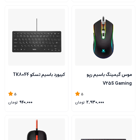
موس گیمینگ باسیم رپو
کیبورد باسیم تسکو TK8044
V25S Gaming
5
5
2,930,000
تومان
940,000
تومان