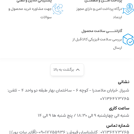
پرداخت امــن و مطمئـن
پشتیبانی آنلاین و تلفنی
درگاه پرداخت امن و دارای مجوز
جهت مشاوره خرید محصول و
اینماد
سوالات
گارانتــــی سلامت محصول
بررسی سلامت فیزیکی کالا قبل از
ارسال
برگشت به بالا
نشانی
شیراز, خیابان ملاصدرا - کوچه 6 - ساختمان بهار طبقه دو واحد 4 - تلفن:
۰۷۱۳۶۴۷۳۷۶۵
ساعت کاری
شنبه الی چهارشنبه 9 الی 18:30 / پنج شنبه ها 9 الی 14
شماره تماس
|
07136473765
کارشناسان فروش: 09017755936-(آقای بیات پور) |