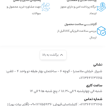
پرداخت امــن و مطمئـن
پشتیبانی آنلاین و تلفنی
درگاه پرداخت امن و دارای مجوز
جهت مشاوره خرید محصول و
اینماد
سوالات
گارانتــــی سلامت محصول
بررسی سلامت فیزیکی کالا قبل از
ارسال
برگشت به بالا
نشانی
شیراز, خیابان ملاصدرا - کوچه 6 - ساختمان بهار طبقه دو واحد 4 - تلفن:
۰۷۱۳۶۴۷۳۷۶۵
ساعت کاری
شنبه الی چهارشنبه 9 الی 18:30 / پنج شنبه ها 9 الی 14
شماره تماس
|
07136473765
کارشناسان فروش: 09017755936-(آقای بیات پور) |