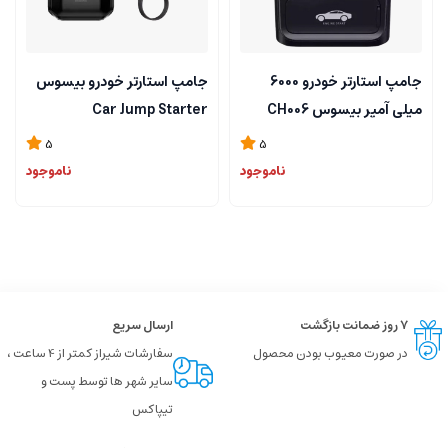
جامپ استارتر خودرو 6000
جامپ استارتر خودرو بیسوس
میلی آمپر بیسوس CH006
Car Jump Starter
CGNL020101 با ظرفیت
5
5
10000mAh
ناموجود
ناموجود
۷ روز ضمانت بازگشت
ارسال سریع
در صورت معیوب بودن محصول
سفارشات شیراز کمتر از 4 ساعت ،
سایر شهر ها توسط پست و
تیپاکس