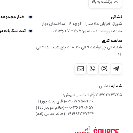
برگشت به بالا
نشانی
اخبار مجموعه
شیراز, خیابان ملاصدرا - کوچه 6 - ساختمان بهار
ثبت شکایات در
طبقه دو واحد 4 - تلفن: ۰۷۱۳۶۴۷۳۷۶۵
ساعت کاری
شنبه الی چهارشنبه 9 الی 18:30 / پنج شنبه ها 9 الی
14
شماره تماس
07136473765
کارشناسان فروش:
09017755936-(آقای بیات پور) |
09036499457-(خانم عویدزاده) |
09199174734-(خانم عباس زاده)