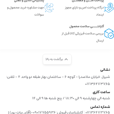
پرداخت امــن و مطمئـن
پشتیبانی آنلاین و تلفنی
درگاه پرداخت امن و دارای مجوز
جهت مشاوره خرید محصول و
اینماد
سوالات
گارانتــــی سلامت محصول
بررسی سلامت فیزیکی کالا قبل از
ارسال
برگشت به بالا
نشانی
شیراز, خیابان ملاصدرا - کوچه 6 - ساختمان بهار طبقه دو واحد 4 - تلفن:
۰۷۱۳۶۴۷۳۷۶۵
ساعت کاری
شنبه الی چهارشنبه 9 الی 18:30 / پنج شنبه ها 9 الی 14
شماره تماس
|
07136473765
کارشناسان فروش: 09017755936-(آقای بیات پور) |