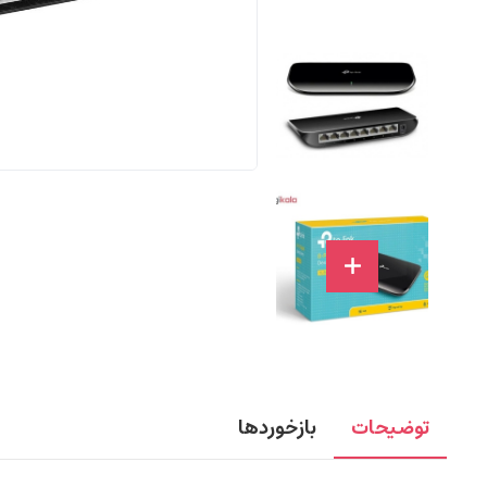
توضیحات
بازخوردها