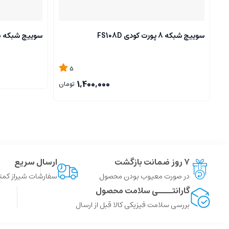
سوییچ شبکه 8 پورت کودی FS108D
سوییچ شبکه 5 پورت کودی FS105D 4.0
5
1,400,000
تومان
۷ روز ضمانت بازگشت
ارسال سریع
در صورت معیوب بودن محصول
سفارشات شیراز کمتر از 4 ساعت ، سایر شهر ها توسط پست
گارانتــــی سلامت محصول
بررسی سلامت فیزیکی کالا قبل از ارسال