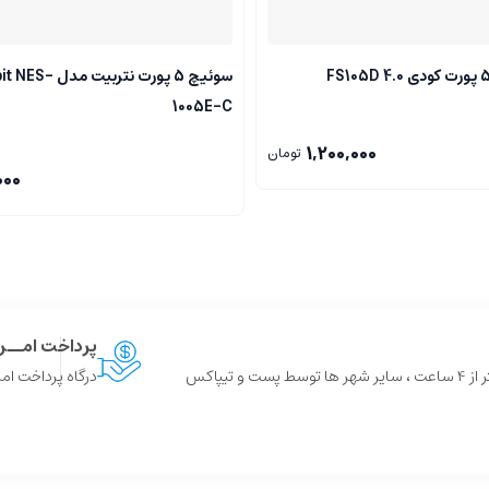
سوئیچ 5 پورت نتربیت 
1005E-C
1,200,000
تومان
000
پرداخت امــ
 و تیپاکس
درگاه پرداخت امن