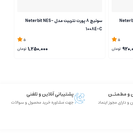
مدل Neterbit NES-
سوئیچ 8 پورت نتربیت مدل Neterbit NES-
8E-A
1008E-C
5
5
1,250,000
920,
تومان
تومان
ن و مطمئـن
پشتیبانی آنلاین و تلفنی
 و دارای مجوز اینماد
جهت مشاوره خرید محصول و سوالات