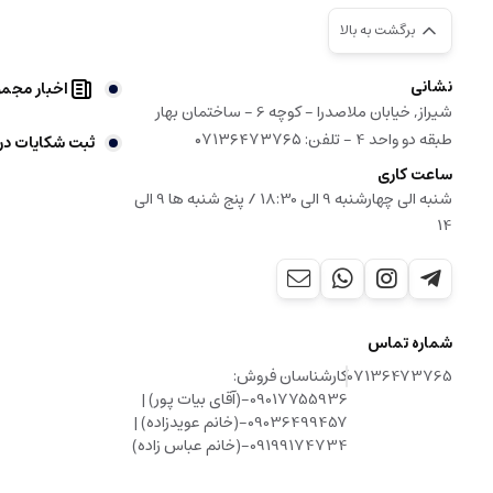
برگشت به بالا
نشانی
اخبار مجم
شیراز, خیابان ملاصدرا - کوچه 6 - ساختمان بهار
طبقه دو واحد 4 - تلفن: ۰۷۱۳۶۴۷۳۷۶۵
ثبت شکایات در
ساعت کاری
شنبه الی چهارشنبه 9 الی 18:30 / پنج شنبه ها 9 الی
14
شماره تماس
07136473765
کارشناسان فروش:
09017755936-(آقای بیات پور) |
09036499457-(خانم عویدزاده) |
09199174734-(خانم عباس زاده)