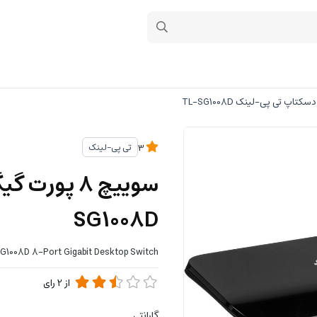
تی پی-لینک
3
SG1008D
1008D 8-Port Gigabit Desktop Switch
از
2
رای
گارانتی