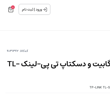
0
ورود
|
ثبت نام
کدکالا:
سوییچ 8 پورت گیگابیت و دسکتاپ تی پی-لینک TL-
TP-LINK TL-SG