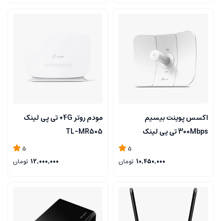
اکسس پوینت بیسیم
مودم روتر 4G+ تی پی لینک
300Mbps تی پی لینک
TL-MR505
CPE610
5
5
10,450,000
تومان
12,000,000
تومان