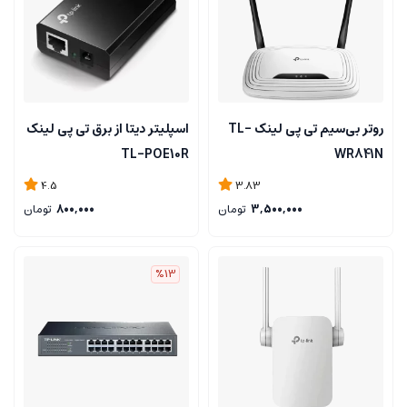
روتر بی‌سیم تی پی لینک TL-
اسپلیتر دیتا از برق تی‌ پی لینک
TL-POE10R
WR841N
4.5
3.83
3,500,000
تومان
800,000
تومان
%13