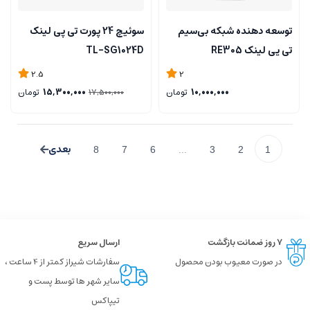
توسعه دهنده شبکه بی‌سیم
سوئیچ 24 پورت تی پی لینک
تی پی لینک RE305
TL-SG1024D
2.5
2
10,000,000
تومان
15,300,000
تومان
17,500,000
8
7
6
...
3
2
1
۷ روز ضمانت بازگشت
ارسال سریع
در صورت معیوب بودن محصول
سفارشات شیراز کمتر از 4 ساعت ،
سایر شهر ها توسط پست و
تیپاکس