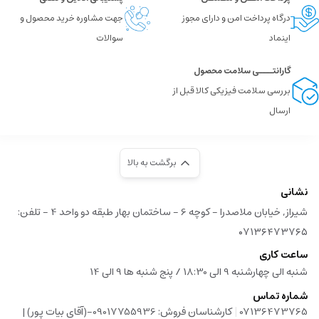
درگاه پرداخت امن و دارای مجوز
جهت مشاوره خرید محصول و
اینماد
سوالات
گارانتــــی سلامت محصول
بررسی سلامت فیزیکی کالا قبل از
ارسال
برگشت به بالا
نشانی
شیراز, خیابان ملاصدرا - کوچه 6 - ساختمان بهار طبقه دو واحد 4 - تلفن:
۰۷۱۳۶۴۷۳۷۶۵
ساعت کاری
شنبه الی چهارشنبه 9 الی 18:30 / پنج شنبه ها 9 الی 14
شماره تماس
|
07136473765
کارشناسان فروش: 09017755936-(آقای بیات پور) |