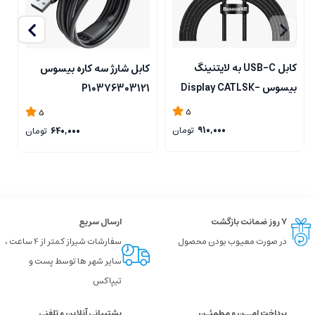
کابل USB-C به لایتنینگ
کابل شارژ سه کاره بیسوس
بیسوس Display CATLSK-
P10376303121
بی
A01
5
5
910,000
تومان
640,000
تومان
۷ روز ضمانت بازگشت
ارسال سریع
در صورت معیوب بودن محصول
سفارشات شیراز کمتر از 4 ساعت ،
سایر شهر ها توسط پست و
تیپاکس
پرداخت امــن و مطمئـن
پشتیبانی آنلاین و تلفنی