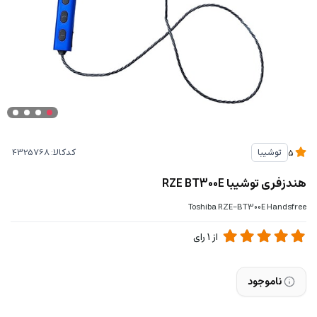
کدکالا:
توشیبا
5
هندزفری توشیبا RZE BT300E
Toshiba RZE-BT300E Handsfree
از
1
رای
ناموجود