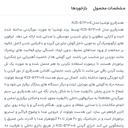
مشخصات محصول
بازخوردها
هندزفری توشیبا مدل RZE-BT300E
هندزفری مدل RZE-BT300E توسط برند توشیبا به صورت دورگردنی ساخته شده
است و کارایی مطلوبی را برای شنیدن موسیقی با صدایی بلند ارائه می دهد. ایرفون
های ارگونومیک آن به خوبی داخل گوش جای می گیرند و با فیکس شدن کامل علاوه
بر ممانعت از ورود صداهای محیط، بدون ایجاد خستگی برای فعالیت های پرتحرک
مانند دویدن نیز مناسب می باشند. این گوشی ها از خاصیت آهنربایی نیز (مگنتی)
برخوردار هستند تا درصورت استفاده نکردن به هم متصل شده و به صورت یک تل
پشت گردن باقی می مانند تا نگرانی بابت جابجایی، افتادن هندزفری از دور گردن یا
گره خوردگی وجود نداشته باشد. اتصال بی سیم هدست RZE-BT300E توسط بلوتوث
نسخه ۵٫۰ به گوشی های موبایل، تبلت و دیگر دستگاه های سازگار برقرار می شود و تا
شعاع ۱۰ متری پخش باکیفیت صدا را به شکل پایدار نگه می دارد.هندزفری بی سیم
دورگردنی Toshiba به میکروفون داخلی باکیفیت مجهز شده و امکان برقراری تماس و
انجام مکالمات را با صدایی شفاف و بدون نویز، هنگام رانندگی و یا پیاده روی برای
کاربر فراهم می سازد. این هدست بلوتوث از خروجی صدا با وضوح فراگیر و استریو
برخوردار است و در داینامیک رنج ۲۰ هرتز تا ۲۰ کیلوهرتز صدا با قدرت باس عمیق را
پاسخگویی می کند. انرژی گردنی RZE-BT300E از طریق باتری داخلی با ظرفیت ۸۰