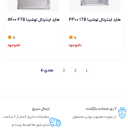
هارد اینترنال توشیبا P300 1TB
هارد اینترنال توشیبا A400 4TB
5
5
ناموجود
ناموجود
3
2
1
۷ روز ضمانت بازگشت
ارسال سریع
در صورت معیوب بودن محصول
سفارشات شیراز کمتر از 4 ساعت ،
سایر شهر ها توسط پست و