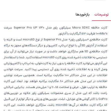
توضیحات
بازخوردها
کارت حافظه‌ Micro SDXC سیلیکون پاور مدل Superior Pro U3 V30 سرعت
100Mb/s ظرفیت 512 گیگابایت با آداپتور
کارت حافظه‌ی «سیلیکون پاور» مدل Superior Pro از نوع microSD است و البته با
استفاده از آداپتور SD آن با انواع لپ‌تاپ، کامپیوتر و دیگر دستگاه‌های مجهز به درگاه
کارت حافظه‌ی SD هم سازگاری خواهد داشت و در صورت نیاز می‌‌توانید از آن برای
دسترسی به اطلاعات ذخیره شده روی کارت microSD استفاده کنید. شما با استفاده از
این آداپتور می‌توانید کارت حافظه را بدون نیاز به کارت‌خوان، به لپ‌تاپ یا کامپیوترتان
وصل کرده و به اطلاعات ذخیره شده روی آن دسترسی پیدا کنید. سرعت خواندن
اطلاعات در این مدل حداکثر 100 مگابایت برثانیه است. همچنین سرعت نوشتن
اطلاعات در این مدل هم حداکثر 80 مگابایت برثانیه خواهد بود. ابعاد این کارت
حافظه به ترتیب طول، عرض و ضخامت 15، 11 و 1 میلی‌متر هستند. بنابراین خیالتان
راحت باشد که این مدل از سری محصولات سیلیکون پاور علاوه بر دوربین‌های
GoPro با اکثر گوشی‌های موبایل، تبلت، دوربین‌های ورزشی و دیگر لوازم از این قبیل
که درگاه کارت حافظه در آن‌ها microSD باشد، سازگاری خواهد داشت. این کارت
حافظه‌‌ می تواند حجم زیادی از اطلاعات، تصاویر و ویدئوهای ثبت شده با دوربین‌تان را