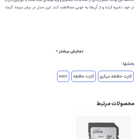
در خود ذخیره کرده و از آن‌ها به خوبی محافظت کند. این مدل در برابر سرما، گرما،
مغناطیس و آب مقاومت داشته و هیچ آسیبی به اطلاعات وارد نخواهد کرد. استاندارد
سرعت در آن UHS-I U3 , V30 است که امکان ذخیره‌سازی و پخش تصاویر با فرمت
Ultra HD,4K :4096*2160 را داشته و با فرمتهای پایینتر 2K و ّFull HD سازگاری داشته و
کلاس آن هم 10 می باشد. بنابراین باید گفت که این مدل جزو کارت‌های حافظه‌ای
محسوب می‌شود که سرعت خواندن و نوشتن اطلاعات در آن مناسب است و به همین
نمایش بیشتر
دلیل در زمان استفاده از آن هیچ‌گونه لگ یا توقفی در کیفیت تصاویرتان ایجاد نخواهد
شد.
بخشها :
کارت حافظه میکرو
کارت حافظه
mm1
محصولات مرتبط