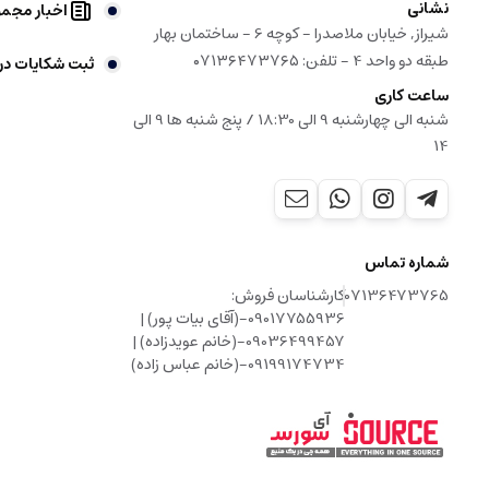
نشانی
اخبار مجم
شیراز, خیابان ملاصدرا - کوچه 6 - ساختمان بهار
طبقه دو واحد 4 - تلفن: ۰۷۱۳۶۴۷۳۷۶۵
ثبت شکایات در
ساعت کاری
شنبه الی چهارشنبه 9 الی 18:30 / پنج شنبه ها 9 الی
14
شماره تماس
07136473765
کارشناسان فروش:
09017755936-(آقای بیات پور) |
09036499457-(خانم عویدزاده) |
09199174734-(خانم عباس زاده)