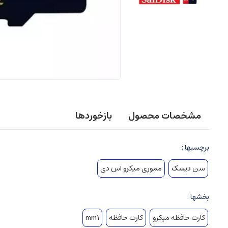
مشخصات محصول
بازخوردها
برچسبها :
سن دیسک
مموری میکرو اس دی
بخشها :
کارت حافظه میکرو
کارت حافظه
mm1