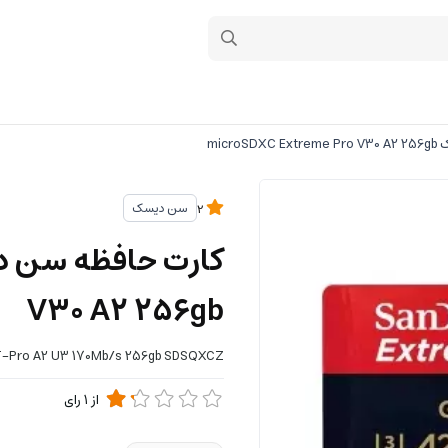
micr
سن دیسک
2
V30 A2 256gb
-Pro A2 U3 170Mb/s 256gb SDSQXCZ
از
1
رای