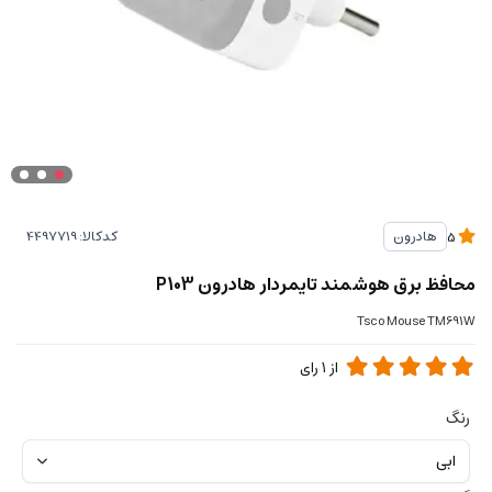
کدکالا:
هادرون
5
محافظ برق هوشمند تایمردار هادرون P103
Tsco Mouse TM691W
از
1
رای
رنگ