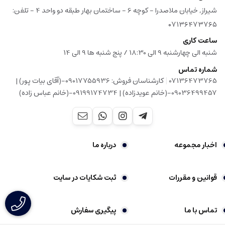
شیراز, خیابان ملاصدرا - کوچه 6 - ساختمان بهار طبقه دو واحد 4 - تلفن:
۰۷۱۳۶۴۷۳۷۶۵
ساعت کاری
شنبه الی چهارشنبه 9 الی 18:30 / پنج شنبه ها 9 الی 14
شماره تماس
|
07136473765
کارشناسان فروش: 09017755936-(آقای بیات پور) |
09036499457-(خانم عویدزاده) | 09199174734-(خانم عباس زاده)
اخبار مجموعه
درباره ما
قوانین و مقررات
ثبت شکایات در سایت
تماس با ما
پیگیری سفارش