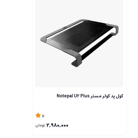
کول پد کولر مستر Notepal U2 Plus
5
2,980,000
تومان