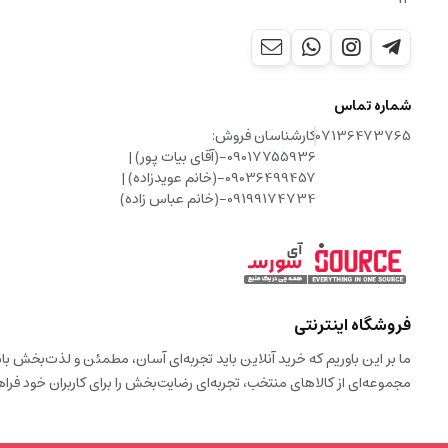
شماره تماس
07136473765
کارشناسان فروش:
09017755936-(آقای بیات پور) |
09036499457-(خانم عویدزاده) |
09199174734-(خانم عباس زاده)
فروشگاه اینترنتی
ما بر این باوریم که خرید آنلاین باید تجربه‌ای آسان، مطمئن و لذت‌بخش 
مجموعه‌ای از کالاهای منتخب، تجربه‌ای رضایت‌بخش را برای کاربران خود فراه