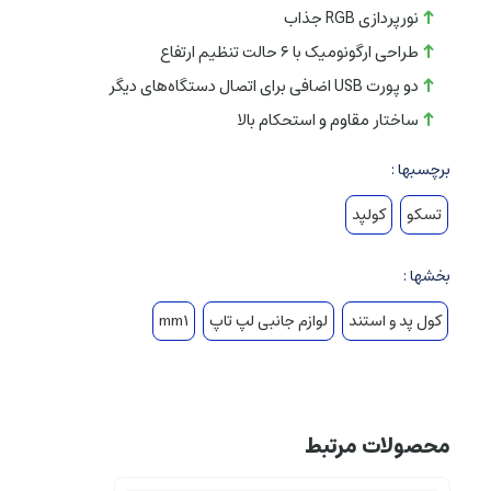
نورپردازی RGB جذاب
طراحی ارگونومیک با ۶ حالت تنظیم ارتفاع
دو پورت USB اضافی برای اتصال دستگاه‌های دیگر
ساختار مقاوم و استحکام بالا
برچسبها :
تسکو
کولپد
بخشها :
کول پد و استند
لوازم جانبی لپ تاپ
mm1
محصولات مرتبط