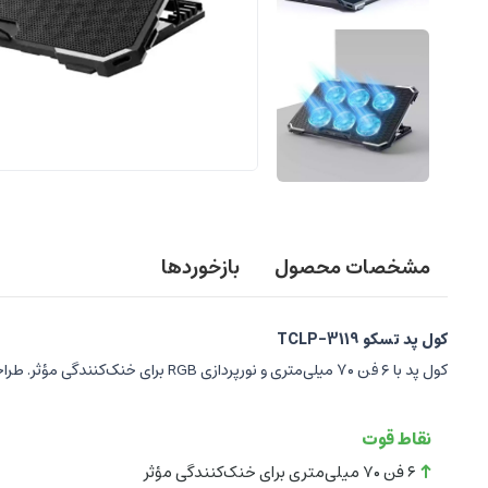
مشخصات محصول
بازخوردها
کول پد تسکو TCLP-3119
کول پد با ۶ فن ۷۰ میلی‌متری و نورپردازی RGB برای خنک‌کنندگی مؤثر. طراحی ارگونومیک با ۶ حالت تنظیم ارتفاع و دو پورت USB اضافی. مناسب برای استفاده طولانی‌مدت با ظاهری جذاب.
نقاط قوت
۶ فن ۷۰ میلی‌متری برای خنک‌کنندگی مؤثر