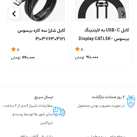
کابل USB-C به لایتنینگ
کابل شارژ سه کاره بیسوس
بیسوس Display CATLSK-
P10376303121
بی
A01
5
5
910,000
تومان
640,000
تومان
۷ روز ضمانت بازگشت
ارسال سریع
در صورت معیوب بودن محصول
سفارشات شیراز کمتر از 4 ساعت ،
سایر شهر ها توسط پست و
تیپاکس
پرداخت امــن و مطمئـن
پشتیبانی آنلاین و تلفنی