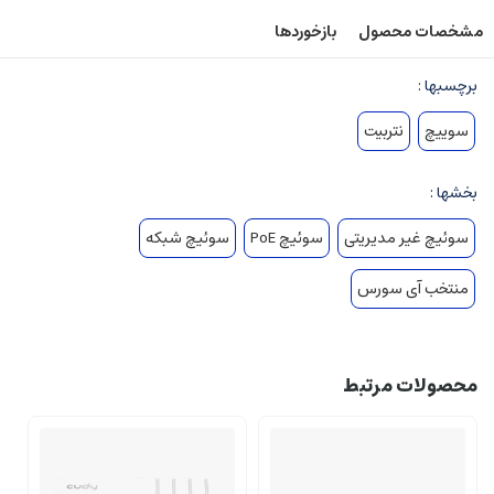
مشخصات محصول
بازخوردها
برچسبها :
سوییچ
نتربیت
بخشها :
سوئیچ غیر مدیریتی
سوئیچ PoE
سوئیچ شبکه
منتخب آی سورس
محصولات مرتبط