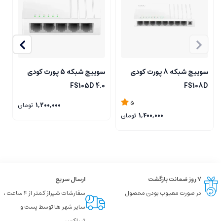
سوییچ شبکه 8 پورت کودی
سوییچ شبکه 5 پورت کودی
C
FS105D 4.0
FS108D
5
1,200,000
تومان
1,400,000
تومان
۷ روز ضمانت بازگشت
ارسال سریع
در صورت معیوب بودن محصول
سفارشات شیراز کمتر از 4 ساعت ،
سایر شهر ها توسط پست و
تیپاکس