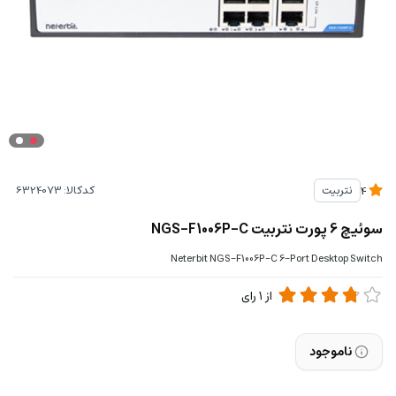
کدکالا:
نتربیت
4
سوئیچ 6 پورت نتربیت NGS-F1006P-C
Neterbit NGS-F1006P-C 6-Port Desktop Switch
از
1
رای
ناموجود