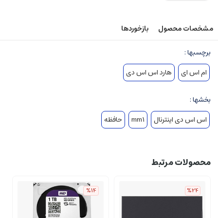
مشخصات محصول
بازخوردها
برچسبها :
ام اس ای
هارد اس اس دی
بخشها :
اس اس دی اینترنال
mm1
حافظه
محصولات مرتبط
%14
%24