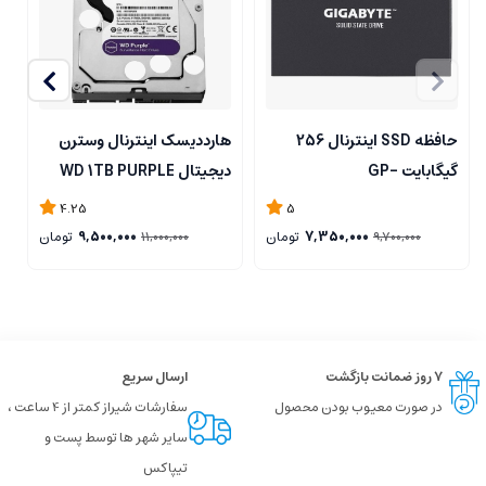
حافظه SSD اینترنال 256
هارددیسک اینترنال وسترن
ا
گیگابایت GP-
دیجیتال WD 1TB PURPLE
B
GSTFS31256GTND
4.25
5
7,350,000
تومان
9,500,000
تومان
11,000,000
9,700,000
۷ روز ضمانت بازگشت
ارسال سریع
در صورت معیوب بودن محصول
سفارشات شیراز کمتر از 4 ساعت ،
سایر شهر ها توسط پست و
تیپاکس