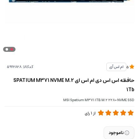
کدکالا:
ام اس آی
5
حافظه اس اس دی ام اس ای SPATIUM M371 NVME M.2
1Tb
MSI Spatium M371 1TB M.2 2280 NVME SSD
از
1
رای
ناموجود