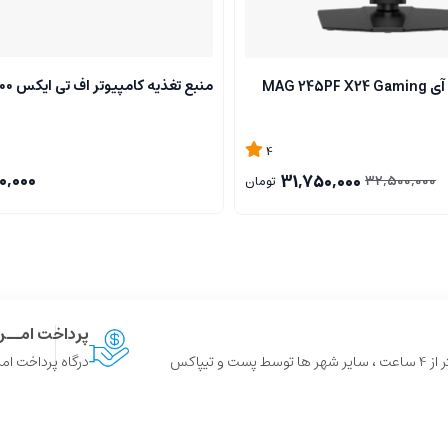
منبع تغذیه کامپیوتر اف تی ایکس BT-2000
MAG 245
4
0,000
31,750,000
32,500,000
تومان
پرداخت امــ
 و تیپاکس
درگاه پرداخت امن