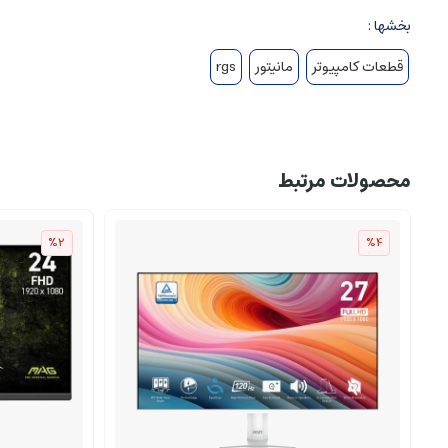
بخشها :
قطعات کامپیوتر
مانیتور
rgs
محصولات مرتبط
%2
%4