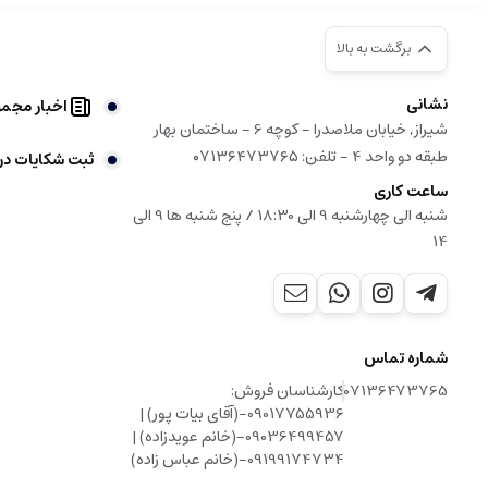
برگشت به بالا
نشانی
اخبار مجم
شیراز, خیابان ملاصدرا - کوچه 6 - ساختمان بهار
طبقه دو واحد 4 - تلفن: ۰۷۱۳۶۴۷۳۷۶۵
ثبت شکایات در
ساعت کاری
شنبه الی چهارشنبه 9 الی 18:30 / پنج شنبه ها 9 الی
14
شماره تماس
07136473765
کارشناسان فروش:
09017755936-(آقای بیات پور) |
09036499457-(خانم عویدزاده) |
09199174734-(خانم عباس زاده)