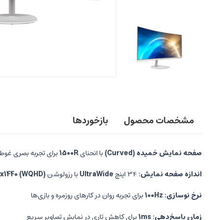
مشخصات محصول
بازخوردها
صفحه نمایش خمیده (Curved)
با انحنای
1500R
برای تجربه بصری غوطه
اندازه صفحه نمایش:
34 اینچ
UltraWide
با رزولوشن
x1440 (WQHD)
نرخ نوسازی:
100Hz
برای تجربه روان در کارهای روزمره و بازی‌ها
زمان پاسخ‌دهی:
1ms
برای کاهش تاری در نمایش تصاویر سریع