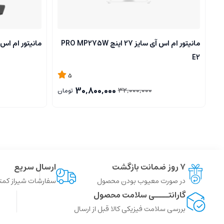
مانیتور ام اس آی سایز 27 اینچ PRO MP275W
مانیتور ام اس آی PF X24 Gaming
E2
5
30,800,000
32,000,000
تومان
۷ روز ضمانت بازگشت
ارسال سریع
در صورت معیوب بودن محصول
سفارشات شیراز کمتر از 4 ساعت ، سایر شهر ها توسط پست
گارانتــــی سلامت محصول
بررسی سلامت فیزیکی کالا قبل از ارسال