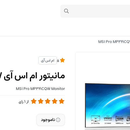
ام اس آی
5
مانیتور ام اس آی MSI Pro MP341CQW
MSI Pro MP341CQW Monitor
از
1
رای
ناموجود