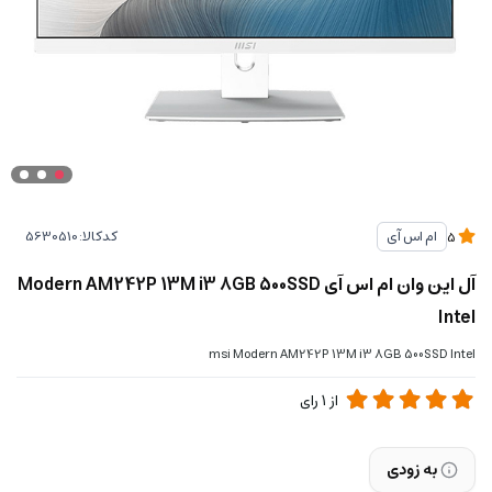
کدکالا:
ام اس آی
5
آل این وان ام اس آی Modern AM242P 13M i3 8GB 500SSD
Intel
msi Modern AM242P 13M i3 8GB 500SSD Intel
از
1
رای
به زودی