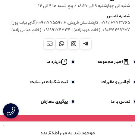
شنبه الی چهارشنبه 9 الی 18:30 / پنج شنبه ها 9 الی 14
شماره تماس
|
07136473765
کارشناسان فروش: 09017755936-(آقای بیات پور) |
09036499457-(خانم عویدزاده) | 09199174734-(خانم عباس زاده)
اخبار مجموعه
درباره ما
قوانین و مقررات
ثبت شکایات در سایت
تماس با ما
پیگیری سفارش
موجود شد به من اطلاع بده