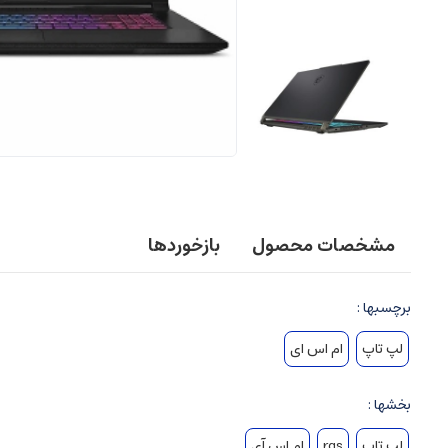
مشخصات محصول
بازخوردها
برچسبها :
لپ تاپ
ام اس ای
بخشها :
لپ تاپ
rgs
ام اس آی