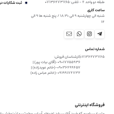
طبقه دو واحد 4 - تلفن: ۰۷۱۳۶۴۷۳۷۶۵
ثبت شکایات در
ساعت کاری
شنبه الی چهارشنبه 9 الی 18:30 / پنج شنبه ها 9 الی
14
شماره تماس
07136473765
کارشناسان فروش:
09017755936-(آقای بیات پور) |
09036499457-(خانم عویدزاده) |
09199174734-(خانم عباس زاده)
فروشگاه اینترنتی
ما بر این باوریم که خرید آنلاین باید تجربه‌ای آسان، مطمئن و لذت‌بخش 