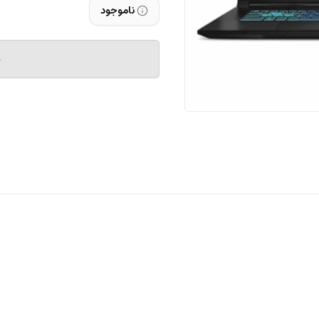
ناموجود
م