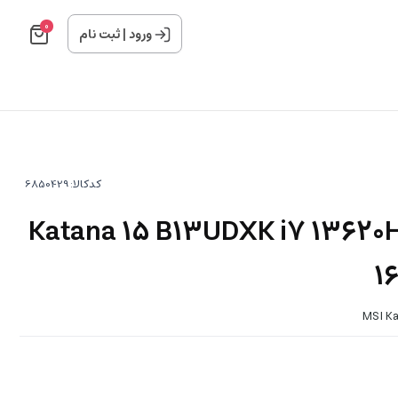
0
ورود
|
ثبت نام
کدکالا:
پ تاپ ام اس آی Katana 15 B13UDXK i7 13620H
1
MSI Ka