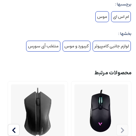
برچسبها :
ام اس ای
موس
بخشها :
لوازم جانبی کامپیوتر
کیبورد و موس
منتخب آی سورس
محصولات مرتبط