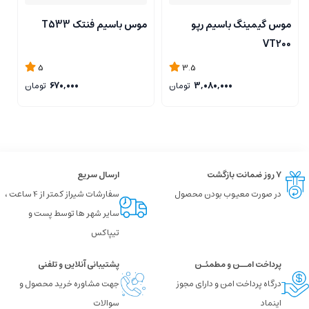
موس گیمینگ باسیم رپو
موس باسیم فنتک T533
م
g
VT200
5
3.5
3,080,000
تومان
670,000
تومان
۷ روز ضمانت بازگشت
ارسال سریع
در صورت معیوب بودن محصول
سفارشات شیراز کمتر از 4 ساعت ،
سایر شهر ها توسط پست و
تیپاکس
پرداخت امــن و مطمئـن
پشتیبانی آنلاین و تلفنی
درگاه پرداخت امن و دارای مجوز
جهت مشاوره خرید محصول و
اینماد
سوالات