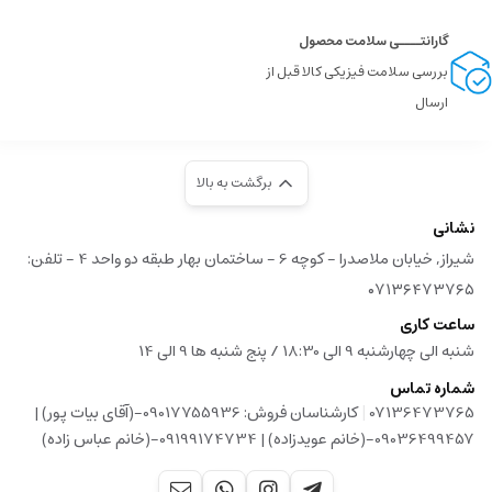
گارانتــــی سلامت محصول
بررسی سلامت فیزیکی کالا قبل از
ارسال
برگشت به بالا
نشانی
شیراز, خیابان ملاصدرا - کوچه 6 - ساختمان بهار طبقه دو واحد 4 - تلفن:
۰۷۱۳۶۴۷۳۷۶۵
ساعت کاری
شنبه الی چهارشنبه 9 الی 18:30 / پنج شنبه ها 9 الی 14
شماره تماس
|
07136473765
کارشناسان فروش: 09017755936-(آقای بیات پور) |
09036499457-(خانم عویدزاده) | 09199174734-(خانم عباس زاده)