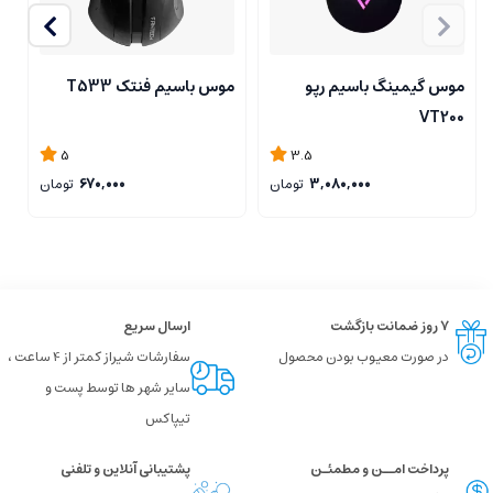
موس گیمینگ باسیم رپو
موس باسیم فنتک T533
م
g
VT200
5
3.5
3,080,000
تومان
670,000
تومان
۷ روز ضمانت بازگشت
ارسال سریع
در صورت معیوب بودن محصول
سفارشات شیراز کمتر از 4 ساعت ،
سایر شهر ها توسط پست و
تیپاکس
پرداخت امــن و مطمئـن
پشتیبانی آنلاین و تلفنی