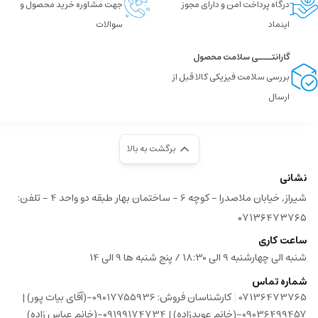
درگاه پرداخت امن و دارای مجوز
جهت مشاوره خرید محصول و
اینماد
سوالات
گارانتــــی سلامت محصول
بررسی سلامت فیزیکی کالا قبل از
ارسال
برگشت به بالا
نشانی
شیراز, خیابان ملاصدرا - کوچه 6 - ساختمان بهار طبقه دو واحد 4 - تلفن:
۰۷۱۳۶۴۷۳۷۶۵
ساعت کاری
شنبه الی چهارشنبه 9 الی 18:30 / پنج شنبه ها 9 الی 14
شماره تماس
|
07136473765
کارشناسان فروش: 09017755936-(آقای بیات پور) |
09036499457-(خانم عویدزاده) | 09199174734-(خانم عباس زاده)