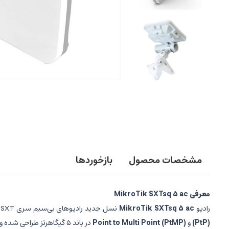
مشخصات محصول
بازخوردها
معرفی MikroTik SXTsq 5 ac
رادیو
MikroTik SXTsq 5 ac
نسل جدید رادیوهای بی‌سیم سری SXT شرکت میکروتیک است که با طراحی ظریف‌تر، وزن کمتر و کارایی بالاتر عرضه شده است. این دستگاه مخصوص برقراری لینک‌های وایرلس
(PtP)
و
Point to Multi Point (PtMP)
در باند ۵ گیگاهرتز طراحی شده و از استاندارد پرسرعت