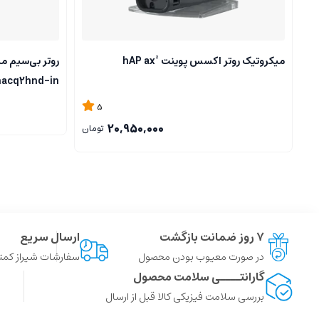
میکروتیک روتر اکسس پوینت hAP ax²
روتر بی‌سیم م
hacq2hnd-in
5
20,950,000
تومان
۷ روز ضمانت بازگشت
ارسال سریع
در صورت معیوب بودن محصول
سفارشات شیراز کمتر از 4 ساعت ، سایر شهر ها توسط پست
گارانتــــی سلامت محصول
بررسی سلامت فیزیکی کالا قبل از ارسال