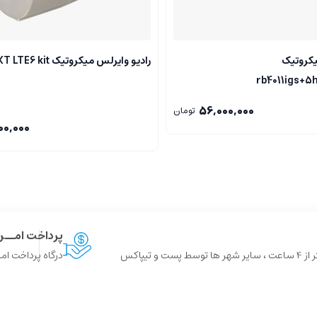
یکروتیک
رادیو وایرلس میکروتیک SXT LTE6 kit
rb4011igs+5
56,000,000
تومان
00,000
پرداخت امــ
 و تیپاکس
درگاه پرداخت امن