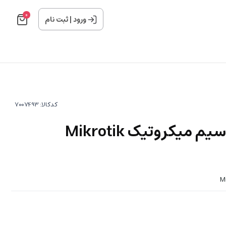
0
ورود
|
ثبت نام
کدکالا:
اکسس پوینت بی سیم میکروتیک Mikrotik
M