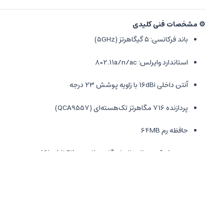
⚙️ مشخصات فنی کلیدی
باند فرکانسی: ۵ گیگاهرتز (5GHz)
استاندارد وایرلس: 802.11a/n/ac
آنتن داخلی ۱۶dBi با زاویه پوشش ۲۳ درجه
پردازنده 716 مگاهرتز تک‌هسته‌ای (QCA9557)
حافظه رم 64MB
پورت شبکه 10/100/1000 مگابیت (Gigabit Ethernet)
سیستم‌عامل
RouterOS Level 3
منبع تغذیه PoE (12–57V DC)
مقاومت در برابر شرایط جوی (IP Rating مناسب فضای بیرونی)