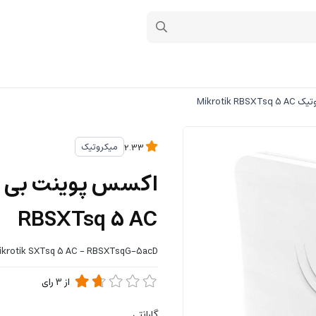
Mikroti
میکروتیک
2.33
RBSXTsq 5 AC
ikrotik SXTsq 5 AC - RBSXTsqG-5acD
از
3
رای
گارانتی