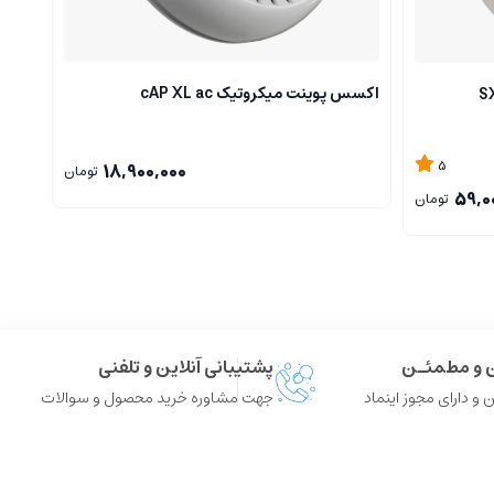
اکسس پوینت میکروتیک cAP XL ac
D-IN
5
18,900,000
تومان
59,0
تومان
ن و مطمئـن
پشتیبانی آنلاین و تلفنی
 و دارای مجوز اینماد
جهت مشاوره خرید محصول و سوالات