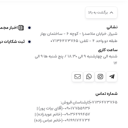
برگشت به بالا
نشانی
اخبار مجم
شیراز, خیابان ملاصدرا - کوچه 6 - ساختمان بهار
طبقه دو واحد 4 - تلفن: ۰۷۱۳۶۴۷۳۷۶۵
ثبت شکایات در
ساعت کاری
شنبه الی چهارشنبه 9 الی 18:30 / پنج شنبه ها 9 الی
14
شماره تماس
07136473765
کارشناسان فروش:
09017755936-(آقای بیات پور) |
09036499457-(خانم عویدزاده) |
09199174734-(خانم عباس زاده)