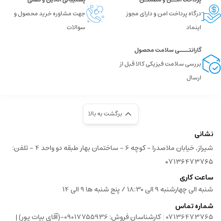
درگاه پرداخت امن و دارای مجوز
جهت مشاوره خرید محصول و
اینماد
سوالات
گارانتــــی سلامت محصول
بررسی سلامت فیزیکی کالا قبل از
ارسال
برگشت به بالا
نشانی
شیراز, خیابان ملاصدرا - کوچه 6 - ساختمان بهار طبقه دو واحد 4 - تلفن:
۰۷۱۳۶۴۷۳۷۶۵
ساعت کاری
شنبه الی چهارشنبه 9 الی 18:30 / پنج شنبه ها 9 الی 14
شماره تماس
|
07136473765
کارشناسان فروش: 09017755936-(آقای بیات پور) |