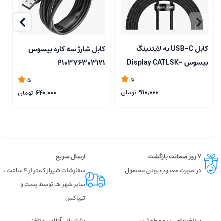
کابل USB-C به لایتنینگ
کابل شارژ سه کاره بیسوس
بیسوس Display CATLSK-
P10376303121
بی
A01
5
5
910,000
تومان
640,000
تومان
۷ روز ضمانت بازگشت
ارسال سریع
در صورت معیوب بودن محصول
سفارشات شیراز کمتر از 4 ساعت ،
سایر شهر ها توسط پست و
تیپاکس
پرداخت امــن و مطمئـن
پشتیبانی آنلاین و تلفنی