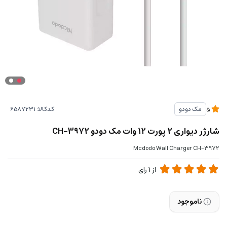
کدکالا:
مک دودو
5
شارژر دیواری 2 پورت 12 وات مک دودو CH-3972
Mcdodo Wall Charger CH-3972
از
1
رای
ناموجود