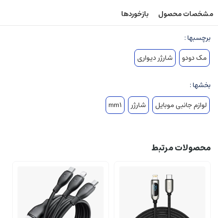
مشخصات محصول
بازخوردها
برچسبها :
مک دودو
شارژر دیواری
بخشها :
لوازم جانبی موبایل
شارژر
mm1
محصولات مرتبط