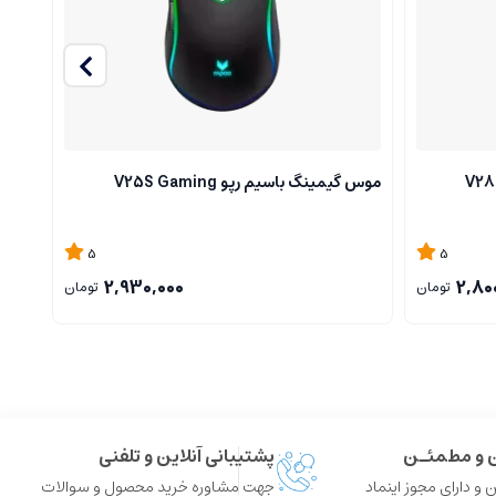
موس گیمینگ باسیم رپو V25S Gaming
کیبورد
5
5
2,930,000
2,80
تومان
تومان
ن و مطمئـن
پشتیبانی آنلاین و تلفنی
 و دارای مجوز اینماد
جهت مشاوره خرید محصول و سوالات