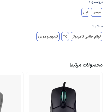
برچسبها :
موس
اپل
بخشها :
لوازم جانبی کامپیوتر
TC
کیبورد و موس
محصولات مرتبط