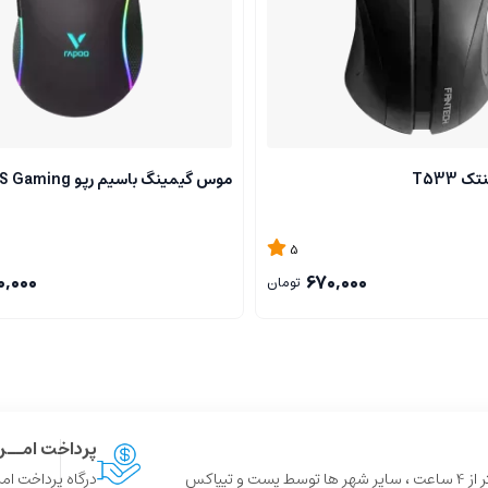
T533
موس گیمینگ باسیم رپو V28S Gaming
5
0,000
670,000
تومان
پرداخت امــ
 و تیپاکس
درگاه پرداخت امن