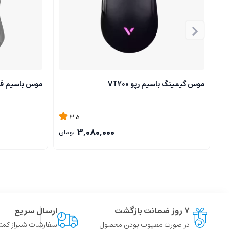
موس گیمینگ باسیم رپو VT200
موس باسیم فنتک 
3.5
3,080,000
تومان
۷ روز ضمانت بازگشت
ارسال سریع
در صورت معیوب بودن محصول
سفارشات شیراز کمتر از 4 ساعت ، سایر شهر ها توسط پست