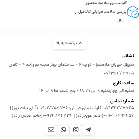
گارانتــــی سلامت محصول
بررسی سلامت فیزیکی کالا قبل از
ارسال
برگشت به بالا
نشانی
شیراز, خیابان ملاصدرا - کوچه 6 - ساختمان بهار طبقه دو واحد 4 - تلفن:
۰۷۱۳۶۴۷۳۷۶۵
ساعت کاری
شنبه الی چهارشنبه 9 الی 18:30 / پنج شنبه ها 9 الی 14
شماره تماس
|
07136473765
کارشناسان فروش: 09017755936-(آقای بیات پور) |
09036499457-(خانم عویدزاده) | 09199174734-(خانم عباس زاده)