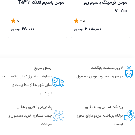
موس گیمینگ باسیم رپو
موس باسیم فنتک T533
م
g
VT200
5
3.5
3,080,000
تومان
670,000
تومان
۷ روز ضمانت بازگشت
ارسال سریع
در صورت معیوب بودن محصول
سفارشات شیراز کمتر از 4 ساعت ،
سایر شهر ها توسط پست و
تیپاکس
پرداخت امــن و مطمئـن
پشتیبانی آنلاین و تلفنی
درگاه پرداخت امن و دارای مجوز
جهت مشاوره خرید محصول و
اینماد
سوالات