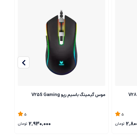
موس گیمینگ باسیم رپو V25S Gaming
کیبورد
5
5
2,930,000
2,80
تومان
تومان