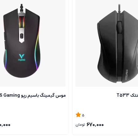
T533
موس گیمینگ باسیم رپو V28S Gaming
5
0,000
670,000
تومان