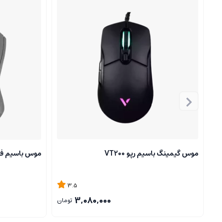
موس گیمینگ باسیم رپو VT200
موس باسیم فنتک 
3.5
3,080,000
تومان