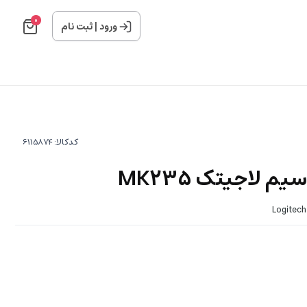
0
ورود
|
ثبت نام
کدکالا:
 لاجیتک MK235
Logitec