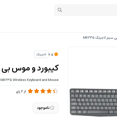
سیم لاجیتک MK235
لاجیتک
4.5
کیبورد و موس بی سیم
h MK235 Wireless Keyboard and Mouse
از
2
رای
ناموجود