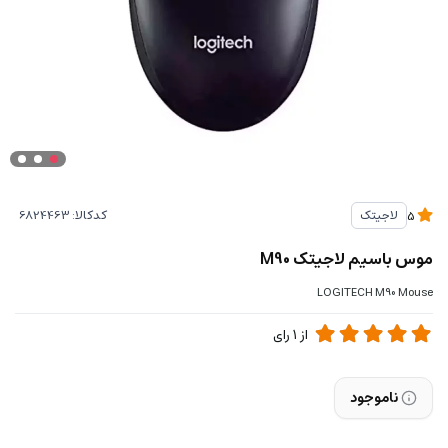
کدکالا:
لاجیتک
5
موس باسیم لاجیتک M90
LOGITECH M90 Mouse
از
1
رای
ناموجود