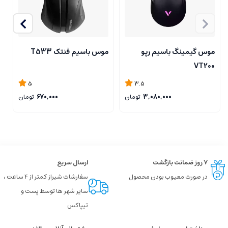
موس گیمینگ باسیم رپو
موس باسیم فنتک T533
م
g
VT200
5
3.5
3,080,000
تومان
670,000
تومان
۷ روز ضمانت بازگشت
ارسال سریع
در صورت معیوب بودن محصول
سفارشات شیراز کمتر از 4 ساعت ،
سایر شهر ها توسط پست و
تیپاکس