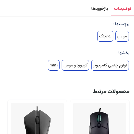
توضیحات
بازخوردها
برچسبها :
موس
لاجیتک
بخشها :
لوازم جانبی کامپیوتر
کیبورد و موس
mm1
محصولات مرتبط