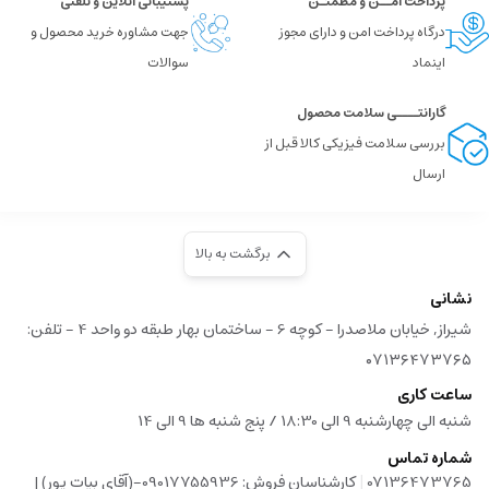
پرداخت امــن و مطمئـن
پشتیبانی آنلاین و تلفنی
درگاه پرداخت امن و دارای مجوز
جهت مشاوره خرید محصول و
اینماد
سوالات
گارانتــــی سلامت محصول
بررسی سلامت فیزیکی کالا قبل از
ارسال
برگشت به بالا
نشانی
شیراز, خیابان ملاصدرا - کوچه 6 - ساختمان بهار طبقه دو واحد 4 - تلفن:
۰۷۱۳۶۴۷۳۷۶۵
ساعت کاری
شنبه الی چهارشنبه 9 الی 18:30 / پنج شنبه ها 9 الی 14
شماره تماس
|
07136473765
کارشناسان فروش: 09017755936-(آقای بیات پور) |