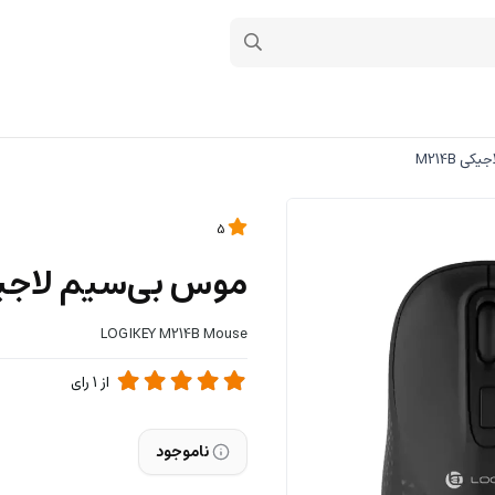
 M214B
5
موس بی‌سیم لاجیکی B
LOGIKEY M214B Mouse
از
1
رای
ناموجود