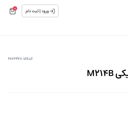
0
ورود
|
ثبت نام
کدکالا:
M214