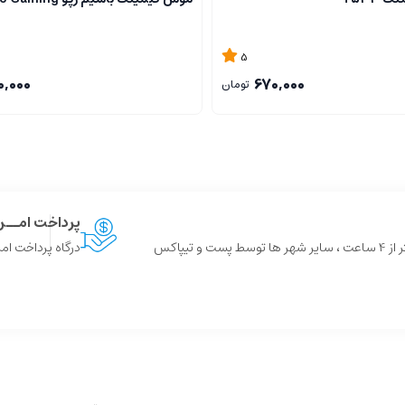
5
0,000
670,000
تومان
پرداخت امــ
 و تیپاکس
درگاه پرداخت امن