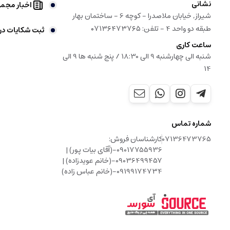
نشانی
اخبار مجم
شیراز, خیابان ملاصدرا - کوچه 6 - ساختمان بهار
طبقه دو واحد 4 - تلفن: ۰۷۱۳۶۴۷۳۷۶۵
ثبت شکایات در
ساعت کاری
شنبه الی چهارشنبه 9 الی 18:30 / پنج شنبه ها 9 الی
14
شماره تماس
07136473765
کارشناسان فروش:
09017755936-(آقای بیات پور) |
09036499457-(خانم عویدزاده) |
09199174734-(خانم عباس زاده)