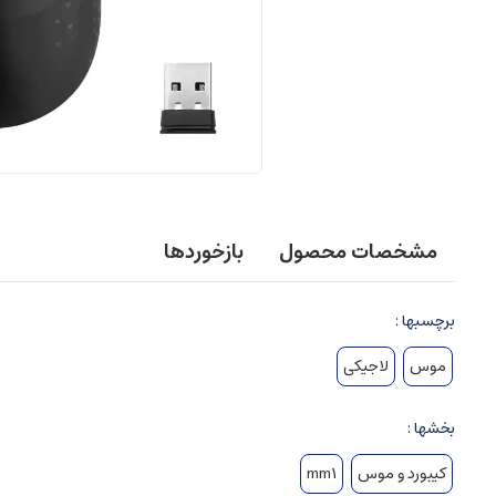
مشخصات محصول
بازخوردها
برچسبها :
موس
لاجیکی
بخشها :
کیبورد و موس
mm1