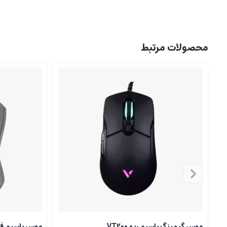
محصولات مرتبط
موس گیمینگ باسیم رپو VT200
موس باسیم فنتک 