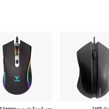
T533
موس گیمینگ باسیم رپو V28S Gaming