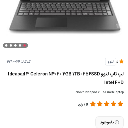
کدکالا:
لنوو
5
لپ تاپ لنوو Ideapad 3 Celeron N4020 4GB 1TB+256SSD
Intel FHD
Lenovo Ideapad 3 - 15 inch laptop
از
1
رای
ناموجود