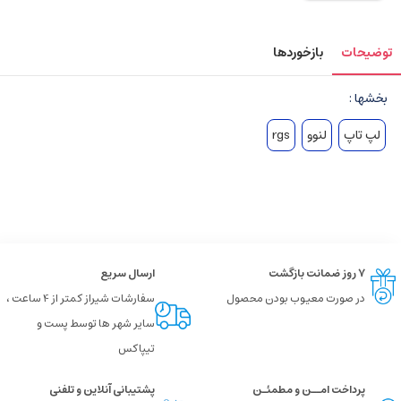
توضیحات
بازخوردها
بخشها :
لپ تاپ
لنوو
rgs
۷ روز ضمانت بازگشت
ارسال سریع
در صورت معیوب بودن محصول
سفارشات شیراز کمتر از 4 ساعت ،
سایر شهر ها توسط پست و
تیپاکس
پرداخت امــن و مطمئـن
پشتیبانی آنلاین و تلفنی