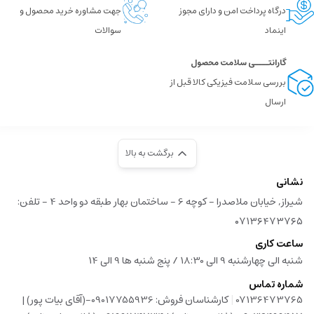
درگاه پرداخت امن و دارای مجوز
جهت مشاوره خرید محصول و
اینماد
سوالات
گارانتــــی سلامت محصول
بررسی سلامت فیزیکی کالا قبل از
ارسال
برگشت به بالا
نشانی
شیراز, خیابان ملاصدرا - کوچه 6 - ساختمان بهار طبقه دو واحد 4 - تلفن:
۰۷۱۳۶۴۷۳۷۶۵
ساعت کاری
شنبه الی چهارشنبه 9 الی 18:30 / پنج شنبه ها 9 الی 14
شماره تماس
|
07136473765
کارشناسان فروش: 09017755936-(آقای بیات پور) |