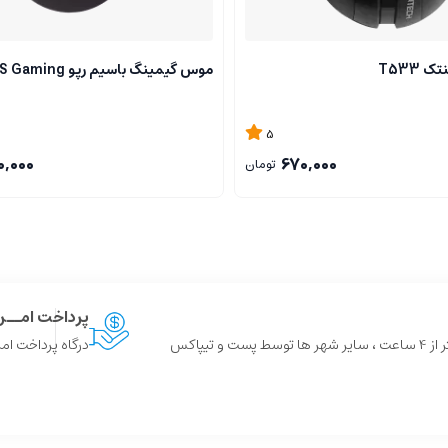
T533
موس گیمینگ باسیم رپو V28S Gaming
5
0,000
670,000
تومان
پرداخت امــ
 و تیپاکس
درگاه پرداخت امن