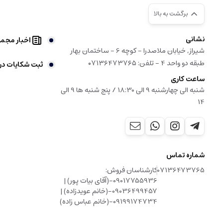
برگشت به بالا
نشانی
اخبار مجم
شیراز, خیابان ملاصدرا - کوچه 6 - ساختمان بهار
طبقه دو واحد 4 - تلفن: ۰۷۱۳۶۴۷۳۷۶۵
ثبت شکایات در
ساعت کاری
شنبه الی چهارشنبه 9 الی 18:30 / پنج شنبه ها 9 الی
14
شماره تماس
07136473765
کارشناسان فروش:
09017755936-(آقای بیات پور) |
09036499457-(خانم عویدزاده) |
09199174734-(خانم عباس زاده)