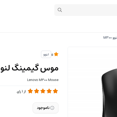
M30
لنوو
5
موس گیمینگ لنوو 300
Lenovo M300 Mouse
از
1
رای
ناموجود