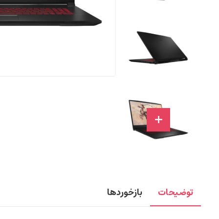
توضیحات
بازخوردها