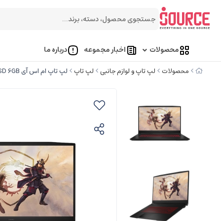
محصولات
اخبار مجموعه
درباره ما
محصولات
لپ تاپ و لوازم جانبی
لپ تاپ
لپ تاپ ام اس آی GF76 KATANA 12UE i7 12700H 16GB 1TB SSD 6GB