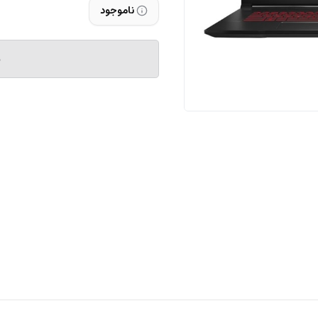
ناموجود
م