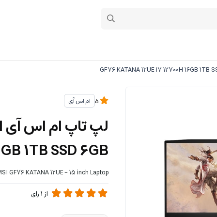
ام اس آی
5
ل
6GB 1TB SSD 6GB
SI GF76 KATANA 12UE - 15 inch Laptop
از
1
رای