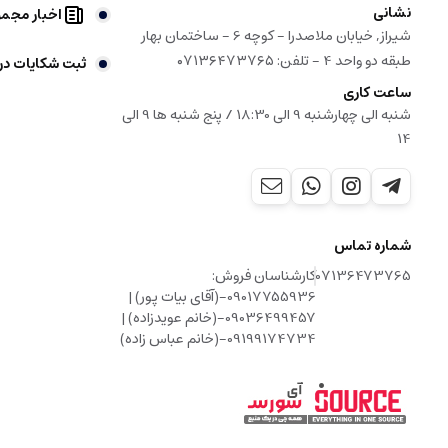
نشانی
اخبار مجم
شیراز, خیابان ملاصدرا - کوچه 6 - ساختمان بهار
طبقه دو واحد 4 - تلفن: ۰۷۱۳۶۴۷۳۷۶۵
ثبت شکایات در
ساعت کاری
شنبه الی چهارشنبه 9 الی 18:30 / پنج شنبه ها 9 الی
14
شماره تماس
07136473765
کارشناسان فروش:
09017755936-(آقای بیات پور) |
09036499457-(خانم عویدزاده) |
09199174734-(خانم عباس زاده)