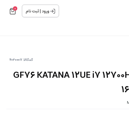
0
ورود
|
ثبت نام
کدکالا:
پ تاپ ام اس آی GF76 KATANA 12UE i7 12700H
1
M