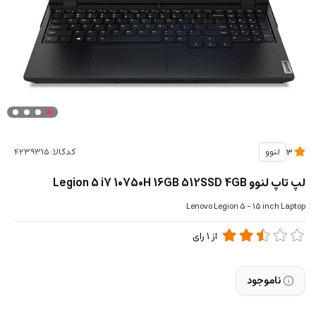
کدکالا:
لنوو
3
لپ تاپ لنوو Legion 5 i7 10750H 16GB 512SSD 4GB
Lenovo Legion 5 - 15 inch Laptop
از
1
رای
ناموجود