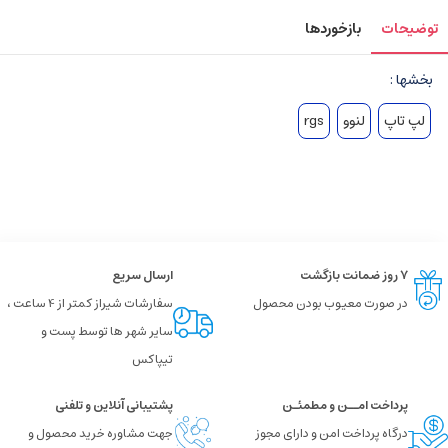
توضیحات
بازخوردها
بخشها :
لپ تاپ
لنوو
rgs
۷ روز ضمانت بازگشت
ارسال سریع
در صورت معیوب بودن محصول
سفارشات شیراز کمتر از 4 ساعت ،
سایر شهر ها توسط پست و
تیپاکس
پرداخت امــن و مطمئـن
پشتیبانی آنلاین و تلفنی
درگاه پرداخت امن و دارای مجوز
جهت مشاوره خرید محصول و