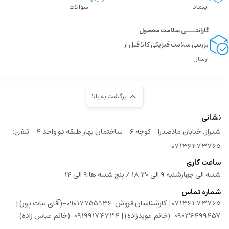
اینماد
سوالات
گارانتــــی سلامت محصول
بررسی سلامت فیزیکی کالا قبل از
ارسال
برگشت به بالا
نشانی
شیراز, خیابان ملاصدرا - کوچه 6 - ساختمان بهار طبقه دو واحد 4 - تلفن:
۰۷۱۳۶۴۷۳۷۶۵
ساعت کاری
شنبه الی چهارشنبه 9 الی 18:30 / پنج شنبه ها 9 الی 14
شماره تماس
|
07136473765
کارشناسان فروش: 09017755936-(آقای بیات پور) |
09036499457-(خانم عویدزاده) | 09199174734-(خانم عباس زاده)