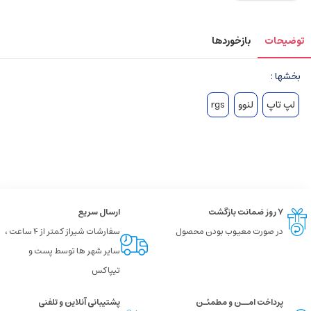
توضیحات
بازخوردها
بخشها :
لپ تاپ
لنوو
rgs
۷ روز ضمانت بازگشت
ارسال سریع
در صورت معیوب بودن محصول
سفارشات شیراز کمتر از 4 ساعت ،
سایر شهر ها توسط پست و
تیپاکس
پرداخت امــن و مطمئـن
پشتیبانی آنلاین و تلفنی