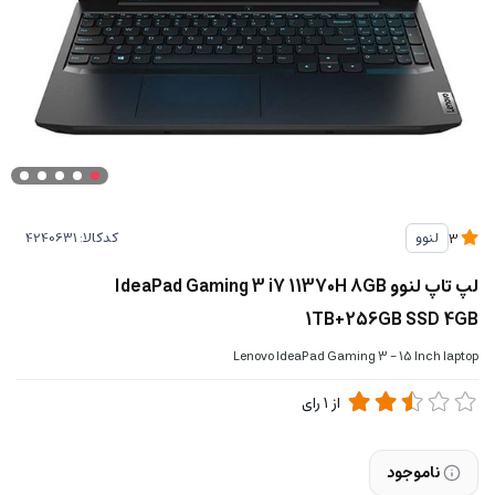
کدکالا:
لنوو
3
لپ تاپ لنوو IdeaPad Gaming 3 i7 11370H 8GB
1TB+256GB SSD 4GB
Lenovo IdeaPad Gaming 3 - 15 Inch laptop
از
1
رای
ناموجود