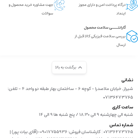
درگاه پرداخت امن و دارای مجوز
جهت مشاوره خرید محصول و
اینماد
سوالات
گارانتــــی سلامت محصول
بررسی سلامت فیزیکی کالا قبل از
ارسال
برگشت به بالا
نشانی
شیراز, خیابان ملاصدرا - کوچه 6 - ساختمان بهار طبقه دو واحد 4 - تلفن:
۰۷۱۳۶۴۷۳۷۶۵
ساعت کاری
شنبه الی چهارشنبه 9 الی 18:30 / پنج شنبه ها 9 الی 14
شماره تماس
|
07136473765
کارشناسان فروش: 09017755936-(آقای بیات پور) |