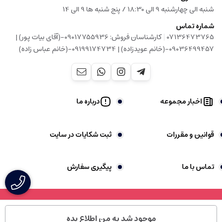
شنبه الی چهارشنبه 9 الی 18:30 / پنج شنبه ها 9 الی 14
شماره تماس
|
07136473765
کارشناسان فروش: 09017755936-(آقای بیات پور) |
09036499457-(خانم عویدزاده) | 09199174734-(خانم عباس زاده)
اخبار مجموعه
درباره ما
قوانین و مقررات
ثبت شکایات در سایت
تماس با ما
پیگیری سفارش
موجود شد به من اطلاع بده