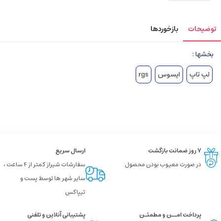
توضیحات
بازخوردها
بخشها :
لپ تاپ
ایسوس
rgs
۷ روز ضمانت بازگشت
ارسال سریع
در صورت معیوب بودن محصول
سفارشات شیراز کمتر از 4 ساعت ،
سایر شهر ها توسط پست و
تیپاکس
پرداخت امــن و مطمئـن
پشتیبانی آنلاین و تلفنی