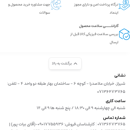
درگاه پرداخت امن و دارای مجوز
جهت مشاوره خرید محصول و
اینماد
سوالات
گارانتــــی سلامت محصول
بررسی سلامت فیزیکی کالا قبل از
ارسال
برگشت به بالا
نشانی
شیراز, خیابان ملاصدرا - کوچه 6 - ساختمان بهار طبقه دو واحد 4 - تلفن:
۰۷۱۳۶۴۷۳۷۶۵
ساعت کاری
شنبه الی چهارشنبه 9 الی 18:30 / پنج شنبه ها 9 الی 14
شماره تماس
|
07136473765
کارشناسان فروش: 09017755936-(آقای بیات پور) |