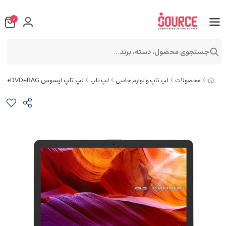
0
جستجوی محصول، دسته، برند...
لپ تاپ ایسوس X543MA Celeron N4020 4GB 1TB Intel FHD+DVD+BAG
محصولات
لپ تاپ و لوازم جانبی
لپ تاپ