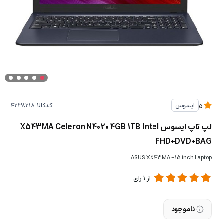
کدکالا:
ایسوس
5
لپ تاپ ایسوس X543MA Celeron N4020 4GB 1TB Intel
FHD+DVD+BAG
ASUS X543MA - 15 inch Laptop
از
1
رای
ناموجود