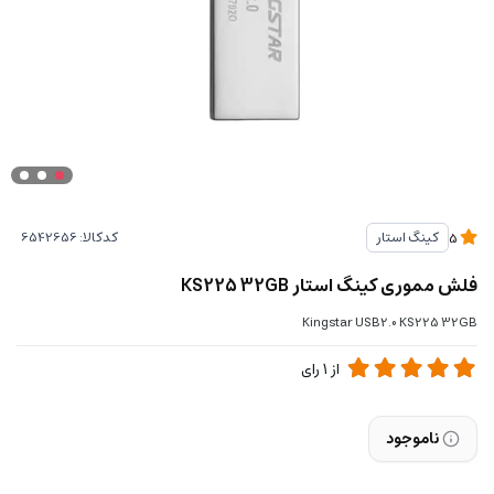
کدکالا:
کینگ استار
5
فلش مموری کینگ استار KS225 32GB
Kingstar USB2.0 KS225 32GB
از
1
رای
ناموجود