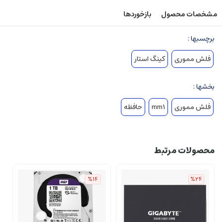
مشخصات محصول
بازخوردها
برچسبها :
فلش مموری
کینگ استار
بخشها :
فلش مموری
mm1
حافظه
محصولات مرتبط
%14
%24