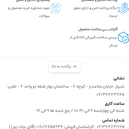
درگاه پرداخت امن و دارای مجوز
جهت مشاوره خرید محصول و
اینماد
سوالات
گارانتــــی سلامت محصول
بررسی سلامت فیزیکی کالا قبل از
ارسال
برگشت به بالا
نشانی
شیراز, خیابان ملاصدرا - کوچه 6 - ساختمان بهار طبقه دو واحد 4 - تلفن:
۰۷۱۳۶۴۷۳۷۶۵
ساعت کاری
شنبه الی چهارشنبه 9 الی 18:30 / پنج شنبه ها 9 الی 14
شماره تماس
|
07136473765
کارشناسان فروش: 09017755936-(آقای بیات پور) |