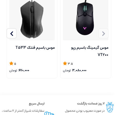
موس گیمینگ باسیم رپو
موس باسیم فنتک T533
م
g
VT200
5
3.5
3,080,000
تومان
670,000
تومان
۷ روز ضمانت بازگشت
ارسال سریع
در صورت معیوب بودن محصول
سفارشات شیراز کمتر از 4 ساعت ،