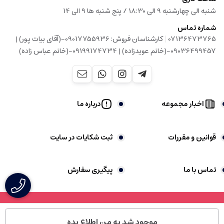
شنبه الی چهارشنبه 9 الی 18:30 / پنج شنبه ها 9 الی 14
شماره تماس
|
07136473765
کارشناسان فروش: 09017755936-(آقای بیات پور) |
09036499457-(خانم عویدزاده) | 09199174734-(خانم عباس زاده)
اخبار مجموعه
درباره ما
قوانین و مقررات
ثبت شکایات در سایت
تماس با ما
پیگیری سفارش
موجود شد به من اطلاع بده