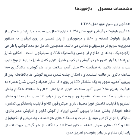
مشخصات محصول
بازخوردها
هدفون بی سیم لنوو مدل HT38
هدفون بلوتوث دوگوشی لنوو مدل HT38 دارای اتصال بی سیم با برد پایدار ۱۰ متری از
طریق بلوتوث نسخه ی ۵/۰ و برخورداری از پنل لمسی بر روی ایرفون به منظور
مدیریت سریع تر موسیقی و تماس می باشد. همچنین شامل دو عدد گوشی با طراحی
ارگونومیک، بدنه ی مقاوم از جنس پلاستیک ABS و سیلیکون است . امکان شارژ
ایرپادها با قرار دادن هر دو گوشی در کیس شارژ، دارای کابل شارژ با رابط از نوع تایپ
سی و دارای باتری به ظرفیت ۳۰ میلی آمپر ساعت برای هر گوشی، ماندگاری ۱۸۰
ساعته باتری در حالت استندبای ، امکان جفت شدن سریع گوشی ها بلافاصله پس از
بیرون آمدن، مجهز به یک نشانگر LED بر روی داک شارژ همراه و کیس شارژ همراه به
ظرفیت باتری ۲۵۰ میلی آمپر ساعت، دارای شارژدهی ۴ الی ۵ ساعته هنگام پخش
موسیقی و مکالمه است . همچنین بهره مندی از درایو ۱۳ میلی متر صدا و پخش
استریو با قابلیت کاهش نویز محیط، دارای میکروفون HD و قابلیت پاسخگویی تماس ،
قطع خودکار پخش صدا با بیرون آمدن ایرپاد از گوش کاربر و افزایش عمر باتری،
سازگار با انواع گوشی موبایل، تبلت و دستگاه های هوشمند ، پشتیبانی از تکنولوژی
HiFi و کدک های صوتی AAC، امکان استفاده جداگانه از هر گوشی جهت اتصال
پایدارتر، مقاوم در برابر رطوبت و تعریق بدن