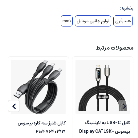
بخشها :
هندزفری
لوازم جانبی موبایل
mm1
محصولات مرتبط
کابل USB-C به لایتنینگ
کابل شارژ سه کاره بیسوس
بیسوس Display CATLSK-
P10376303121
بی