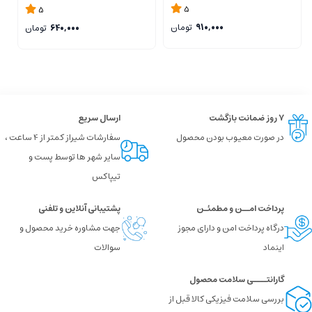
A01
5
5
910,000
تومان
640,000
تومان
۷ روز ضمانت بازگشت
ارسال سریع
در صورت معیوب بودن محصول
سفارشات شیراز کمتر از 4 ساعت ،
سایر شهر ها توسط پست و
تیپاکس
پرداخت امــن و مطمئـن
پشتیبانی آنلاین و تلفنی
درگاه پرداخت امن و دارای مجوز
جهت مشاوره خرید محصول و
اینماد
سوالات
گارانتــــی سلامت محصول
بررسی سلامت فیزیکی کالا قبل از