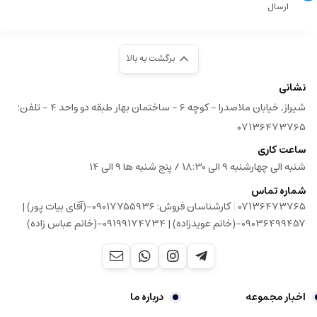
ارسال
برگشت به بالا
نشانی
شیراز, خیابان ملاصدرا - کوچه 6 - ساختمان بهار طبقه دو واحد 4 - تلفن:
۰۷۱۳۶۴۷۳۷۶۵
ساعت کاری
شنبه الی چهارشنبه 9 الی 18:30 / پنج شنبه ها 9 الی 14
شماره تماس
|
07136473765
کارشناسان فروش: 09017755936-(آقای بیات پور) |
09036499457-(خانم عویدزاده) | 09199174734-(خانم عباس زاده)
اخبار مجموعه
درباره ما