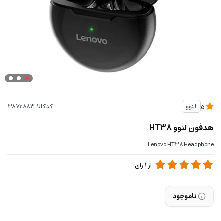
کدکالا:
لنوو
5
هدفون لنوو HT38
Lenovo HT38 Headphone
از
1
رای
ناموجود