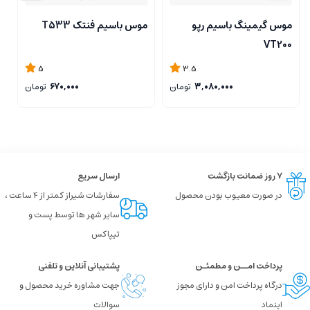
موس گیمینگ باسیم رپو
موس باسیم فنتک T533
م
g
VT200
5
3.5
3,080,000
تومان
670,000
تومان
۷ روز ضمانت بازگشت
ارسال سریع
در صورت معیوب بودن محصول
سفارشات شیراز کمتر از 4 ساعت ،
سایر شهر ها توسط پست و
تیپاکس
پرداخت امــن و مطمئـن
پشتیبانی آنلاین و تلفنی
درگاه پرداخت امن و دارای مجوز
جهت مشاوره خرید محصول و
اینماد
سوالات