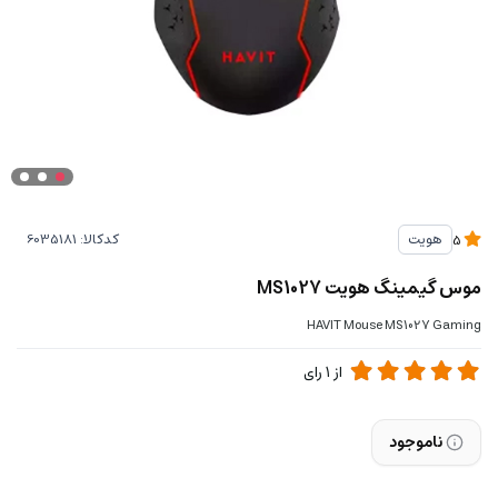
کدکالا:
هویت
5
موس گیمینگ هویت MS1027
HAVIT Mouse MS1027 Gaming
از
1
رای
ناموجود