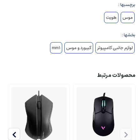
برچسبها :
موس
هویت
بخشها :
لوازم جانبی کامپیوتر
کیبورد و موس
mm1
محصولات مرتبط