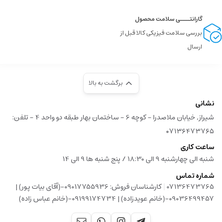
گارانتــــی سلامت محصول
بررسی سلامت فیزیکی کالا قبل از
ارسال
برگشت به بالا
نشانی
شیراز, خیابان ملاصدرا - کوچه 6 - ساختمان بهار طبقه دو واحد 4 - تلفن:
۰۷۱۳۶۴۷۳۷۶۵
ساعت کاری
شنبه الی چهارشنبه 9 الی 18:30 / پنج شنبه ها 9 الی 14
شماره تماس
|
07136473765
کارشناسان فروش: 09017755936-(آقای بیات پور) |
09036499457-(خانم عویدزاده) | 09199174734-(خانم عباس زاده)