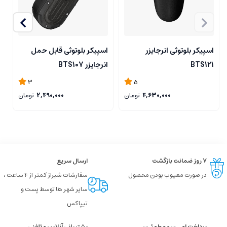
اسپیکر بلوتوثی انرجایزر
اسپیکر بلوتوثی قابل حمل
ا
BTS121
انرجایزر BTS107
3
3
5
4,630,000
تومان
2,490,000
تومان
۷ روز ضمانت بازگشت
ارسال سریع
در صورت معیوب بودن محصول
سفارشات شیراز کمتر از 4 ساعت ،
سایر شهر ها توسط پست و
تیپاکس
پرداخت امــن و مطمئـن
پشتیبانی آنلاین و تلفنی