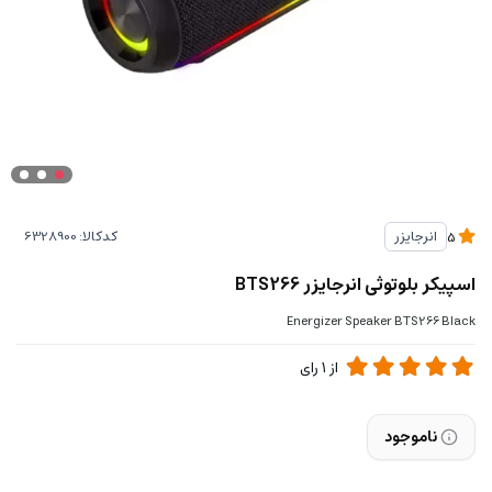
کدکالا:
انرجایزر
5
اسپیکر بلوتوثی انرجایزر BTS266
Energizer Speaker BTS266 Black
از
1
رای
ناموجود