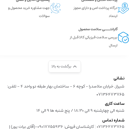
درگاه پرداخت امن و دارای مجوز
جهت مشاوره خرید محصول و
اینماد
سوالات
گارانتــــی سلامت محصول
بررسی سلامت فیزیکی کالا قبل از
ارسال
برگشت به بالا
نشانی
شیراز, خیابان ملاصدرا - کوچه 6 - ساختمان بهار طبقه دو واحد 4 - تلفن:
۰۷۱۳۶۴۷۳۷۶۵
ساعت کاری
شنبه الی چهارشنبه 9 الی 18:30 / پنج شنبه ها 9 الی 14
شماره تماس
|
07136473765
کارشناسان فروش: 09017755936-(آقای بیات پور) |