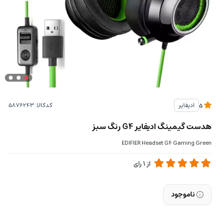
کدکالا:
ادیفایر
5
هدست گیمینگ ادیفایر G4 رنگ سبز
EDIFIER Headset G4 Gaming Green
از
1
رای
ناموجود