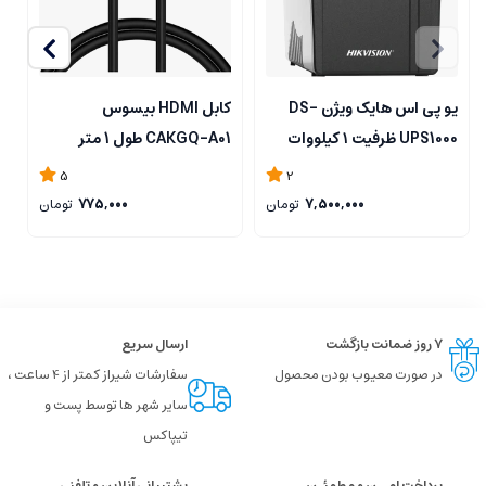
یو پی اس هایک ویژن DS-
کابل HDMI بیسوس
UPS1000 ظرفیت ۱ کیلووات
CAKGQ-A01 طول 1 متر
01
5
2
7,500,000
تومان
775,000
تومان
۷ روز ضمانت بازگشت
ارسال سریع
در صورت معیوب بودن محصول
سفارشات شیراز کمتر از 4 ساعت ،
سایر شهر ها توسط پست و
تیپاکس
پرداخت امــن و مطمئـن
پشتیبانی آنلاین و تلفنی