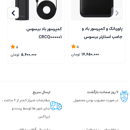
پاوربانک و کمپرسور باد و
کمپرسور باد بیسوس
ک
جامپ استارتر بیسوس
o
CRCQ000001
Super Energy
5
5
CGCN000001
14,650,000
تومان
5,600,000
تومان
۷ روز ضمانت بازگشت
ارسال سریع
در صورت معیوب بودن محصول
سفارشات شیراز کمتر از 4 ساعت ،
سایر شهر ها توسط پست و
تیپاکس
پرداخت امــن و مطمئـن
پشتیبانی آنلاین و تلفنی