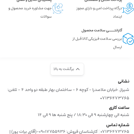
درگاه پرداخت امن و دارای مجوز
جهت مشاوره خرید محصول و
اینماد
سوالات
گارانتــــی سلامت محصول
بررسی سلامت فیزیکی کالا قبل از
ارسال
برگشت به بالا
نشانی
شیراز, خیابان ملاصدرا - کوچه 6 - ساختمان بهار طبقه دو واحد 4 - تلفن:
۰۷۱۳۶۴۷۳۷۶۵
ساعت کاری
شنبه الی چهارشنبه 9 الی 18:30 / پنج شنبه ها 9 الی 14
شماره تماس
|
07136473765
کارشناسان فروش: 09017755936-(آقای بیات پور) |