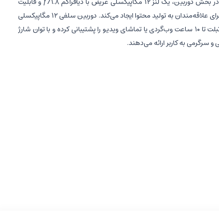
ارائه می‌دهد. ترکیب ۸ گیگابایت رم و حافظه داخلی ۲۵۶ گیگابایت، سرعت و فضای کافی برای ذخیره‌سازی و چندوظیفگی بدون محدودیت را فراهم می‌سازد. در بخش دوربین، یک لنز ۱۲ مگاپیکسلی عریض با دیافراگم ƒ/۱.۸ و قابلیت
Smart HDR 4، تصاویر دقیق و شفاف ثبت می‌کند. امکان فیلم‌برداری 4K با نرخ ۶۰ فریم‌برثانیه و ضبط ویدئوهای Slo-mo تا ۲۴۰ فریم‌برثانیه، تجربه‌ای حرفه‌ای برای علاقه‌مندان به تولید محتوا ایجاد می‌کند. دوربین سلفی ۱۲ مگاپیکسلی
فوق‌عریض نیز با حالت پرتره، Smart HDR 4 و پشتیبانی از FaceTime، تماس‌های ویدیویی با کیفیتی عالی ارائه می‌دهد. باتری ۹۷۰۵ میلی‌آمپر ساعتی این تبلت تا ۱۰ ساعت وب‌گردی یا تماشای ویدیو را پشتیبانی کرده و با توان شارژ