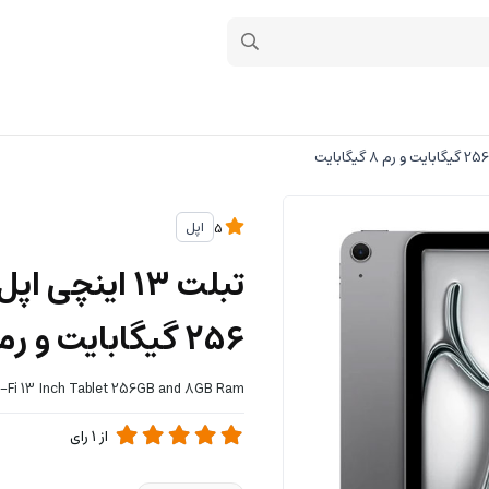
اپل
5
256 گیگابایت و رم 8 گیگابایت
i-Fi 13 Inch Tablet 256GB and 8GB Ram
از
1
رای