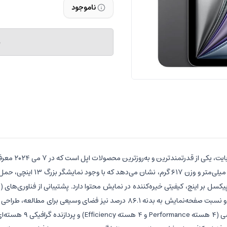
ناموجود
م
تبلت  M2 Wi-Fi
به لطف تراشه Apple M2