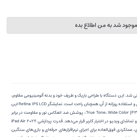
وجود شد به من اطلاع بده
Apple iPad Air 2024 با ظرفیت ۲۵۶ گیگابایت و رم ۸ گیگابایت، یکی از قدرتمندترین و به‌روزترین محصولات اپل است که در ۷ می ۲۰۲۴ معرفی شد. این دستگاه با طراحی باریک و ظریف خود و بدنه آلومینیومی مقاوم،
کیفیت ساخت ممتاز اپل را به نمایش می‌گذارد. ابعاد ۲۸۰.۶ در ۲۱۴.۹ در ۶.۱ میلی‌متر و وزن ۶۱۷ گرم، نشان می‌دهد که با وجود نمایشگر بزرگ ۱۳ اینچی، حمل و استفاده روزانه از آن همچنان راحت است. نمایشگر Retina IPS LCD این
تبلت با رزولوشن ۲۷۳۲ در ۲۰۴۸ پیکسل، روشنایی ۶۰۰ نیت و تراکم ۲۶۴ پیکسل بر اینچ، کیفیتی خیره‌کننده در نمایش محتوا دارد. پشتیبانی از فناوری‌های True Tone، Wide Color (P3)، پوشش ضد انعکاس نور و مقاومت در برابر
جذب اثر انگشت، تجربه بصری بی‌نقصی را فراهم می‌کند. نسبت تصویر ۴:۳ و نسبت صفحه‌نمایش به بدنه ۸۶.۱ درصد نیز فضای وسیعی برای مطالعه، طراحی و تماشای ویدیو در اختیار کاربر قرار می‌دهد. قدرت پردازشی iPad Air 2024
 به اوج رسیده است. این چیپ با ۸ هسته پردازشی (۴ هسته Performance و ۴ هسته Efficiency) و پردازنده گرافیکی ۹ هسته‌ای، عملکردی فوق‌العاده برای اجرای نرم‌افزارهای حرفه‌ای و بازی‌های سنگین