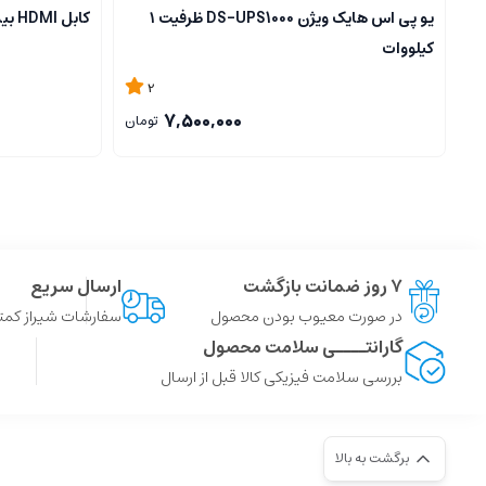
یو پی اس هایک ویژن DS-UPS1000 ظرفیت ۱
کابل HDMI بیسوس CAKGQ-A01 طول 1 متر
کیلووات
2
7,500,000
تومان
۷ روز ضمانت بازگشت
ارسال سریع
در صورت معیوب بودن محصول
سفارشات شیراز کمتر از 4 ساعت ، سایر شهر ها توسط پست
گارانتــــی سلامت محصول
بررسی سلامت فیزیکی کالا قبل از ارسال
برگشت به بالا