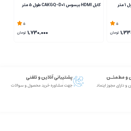
کابل HDMI بیسوس CAKGQ-D01 طول ۵ متر
TND
5
5
1,730,000
1,33
تومان
تومان
ن و مطمئـن
پشتیبانی آنلاین و تلفنی
 و دارای مجوز اینماد
جهت مشاوره خرید محصول و سوالات