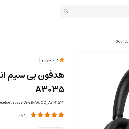
بیسوس
5
A3035
Headset Space One (RAHJOO) A3035Y11
از
1
رای