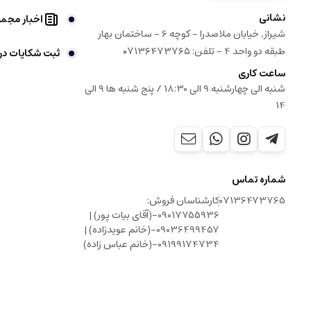
نشانی
اخبار مجم
شیراز, خیابان ملاصدرا - کوچه 6 - ساختمان بهار
طبقه دو واحد 4 - تلفن: ۰۷۱۳۶۴۷۳۷۶۵
ثبت شکایات در
ساعت کاری
شنبه الی چهارشنبه 9 الی 18:30 / پنج شنبه ها 9 الی
14
شماره تماس
07136473765
کارشناسان فروش:
09017755936-(آقای بیات پور) |
09036499457-(خانم عویدزاده) |
09199174734-(خانم عباس زاده)