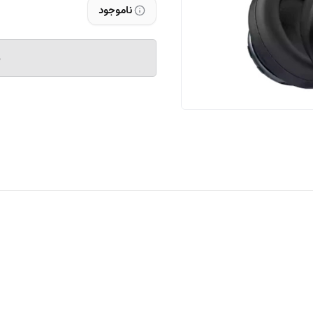
ناموجود
م