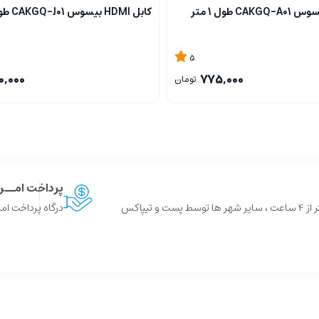
کابل HDMI بیسوس CAKGQ-J01 طول 1 متر
5
0,000
775,000
تومان
پرداخت امــ
 و تیپاکس
درگاه پرداخت امن