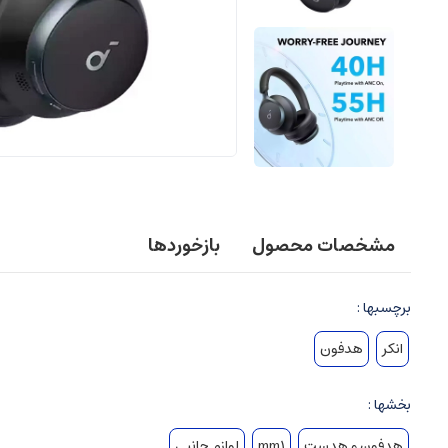
مشخصات محصول
بازخوردها
برچسبها :
انکر
هدفون
بخشها :
هدفون و هدست
mm1
لوازم جانبی