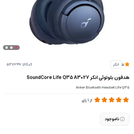
کدکالا:
انکر
5
هدفون بلوتوثی انکر SoundCore Life Q35 A3027
Anker Bluetooth Headset Life Q35
از
1
رای
ناموجود