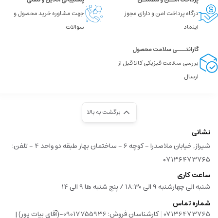
درگاه پرداخت امن و دارای مجوز
جهت مشاوره خرید محصول و
اینماد
سوالات
گارانتــــی سلامت محصول
بررسی سلامت فیزیکی کالا قبل از
ارسال
برگشت به بالا
نشانی
شیراز, خیابان ملاصدرا - کوچه 6 - ساختمان بهار طبقه دو واحد 4 - تلفن:
۰۷۱۳۶۴۷۳۷۶۵
ساعت کاری
شنبه الی چهارشنبه 9 الی 18:30 / پنج شنبه ها 9 الی 14
شماره تماس
|
07136473765
کارشناسان فروش: 09017755936-(آقای بیات پور) |