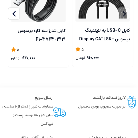
کابل USB-C به لایتنینگ
کابل شارژ سه کاره بیسوس
بیسوس Display CATLSK-
P10376303121
بی
A01
5
5
910,000
تومان
640,000
تومان
۷ روز ضمانت بازگشت
ارسال سریع
در صورت معیوب بودن محصول
سفارشات شیراز کمتر از 4 ساعت ،
سایر شهر ها توسط پست و
تیپاکس
پرداخت امــن و مطمئـن
پشتیبانی آنلاین و تلفنی