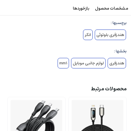
مشخصات محصول
بازخوردها
برچسبها :
هندزفری بلوتوثی
انکر
بخشها :
هندزفری
لوازم جانبی موبایل
mm1
محصولات مرتبط