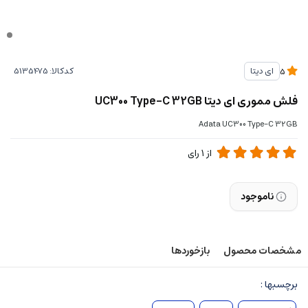
کدکالا:
ای دیتا
5
فلش مموری ای دیتا UC300 Type-C 32GB
Adata UC300 Type-C 32GB
از
1
رای
ناموجود
مشخصات محصول
بازخوردها
برچسبها :