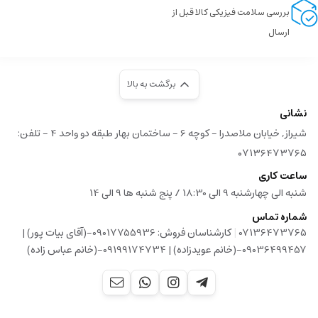
بررسی سلامت فیزیکی کالا قبل از
ارسال
برگشت به بالا
نشانی
شیراز, خیابان ملاصدرا - کوچه 6 - ساختمان بهار طبقه دو واحد 4 - تلفن:
۰۷۱۳۶۴۷۳۷۶۵
ساعت کاری
شنبه الی چهارشنبه 9 الی 18:30 / پنج شنبه ها 9 الی 14
شماره تماس
|
07136473765
کارشناسان فروش: 09017755936-(آقای بیات پور) |
09036499457-(خانم عویدزاده) | 09199174734-(خانم عباس زاده)