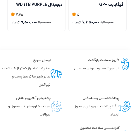
گیگابایت GP-
دیجیتال WD 1TB PURPLE
B
GSTFS31256GTND
4.25
5
7,350,000
تومان
9,500,000
تومان
11,000,000
9,700,000
۷ روز ضمانت بازگشت
ارسال سریع
در صورت معیوب بودن محصول
سفارشات شیراز کمتر از 4 ساعت ،
سایر شهر ها توسط پست و
تیپاکس
پرداخت امــن و مطمئـن
پشتیبانی آنلاین و تلفنی
درگاه پرداخت امن و دارای مجوز
جهت مشاوره خرید محصول و
اینماد
سوالات
گارانتــــی سلامت محصول