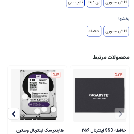
فلش مموری
ای دیتا
تایپ سی
بخشها :
فلش مموری
حافظه
محصولات مرتبط
%14
%24
حافظه SSD اینترنال 256
هارددیسک اینترنال وسترن
ا